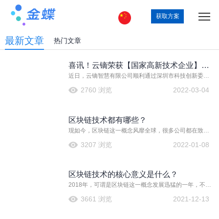
获取方案
最新文章
热门文章
喜讯！云镝荣获【国家高新技术企业】认
近日，云镝智慧有限公司顺利通过深圳市科技创新委员
定
会、深圳市财政局、国家税务总局深圳市税务局等部门
2760 浏览
2022-03-04
的联合评审验收，被正式认定为“国家高新技术企业”，由
此正式迈入国家高新技术企业行列。
区块链技术都有哪些？
现如今，区块链这一概念风靡全球，很多公司都在致力
于区块链技术的应用与开发工作。其实这里的区块链技
3207 浏览
2022-01-08
术，它的英文名字是Blockchain technology，简称为
BT，也被称之为分布式账本技术，这是一种基于互联网
信息库的技术，也被称之为分布式账本技术，它最大的
区块链技术的核心意义是什么？
特点就是去中心化、公开透明，让每个人都可以参与数
据库记录。
2018年，可谓是区块链这一概念发展迅猛的一年，不仅
在金融界，在其他行业都引起了轩然大波。它是怎么兴
3661 浏览
2021-12-13
起的呢？那要从巴菲特的比特币说起了，最早的时候区
块链是比特币的一个重要概念，也是比特币的最核心最