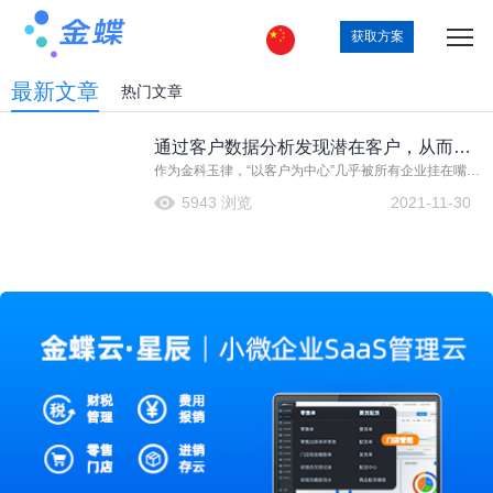
获取方案
最新文章
热门文章
通过客户数据分析发现潜在客户，从而进
作为金科玉律，“以客户为中心”几乎被所有企业挂在嘴
一步扩大商业规模
边，奉为价值观，贴在办公室里。但只要看看每年在激
5943 浏览
2021-11-30
烈竞争中受挫的企业、被客户诟病的产品，我们就知
道，要真正做到以客户为中心，非常困难。