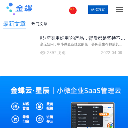
获取方案
最新文章
热门文章
那些“实用好用”的产品，背后都是坚持不懈
毫无疑问，中小微企业经营的第一要务是生存和成长，
的努力！
而经营和管理是密不可分的，管理为经营服务。中小微
2397 浏览
2022-04-09
企业要想更好地生存与成长，需要“经营+管理“双管齐下
的好帮手，一方面，为中小微企业触达——连接——留
住客户等环节提供经营+管理服务， 另一方面，要关注中
小微企业对资金、税务、经营分析等有关内在管理的迫
切诉求，实现业财税融合。