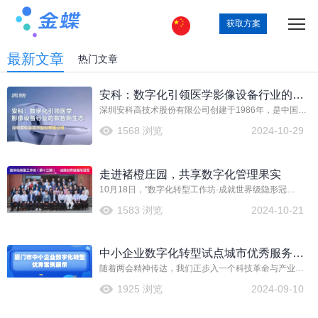
获取方案
最新文章
热门文章
安科：数字化引领医学影像设备行业的数
深圳安科高技术股份有限公司创建于1986年，是中国最
智新生态
早被政府认定的高技术企业之一，我国医疗设备行业的
1568 浏览
2024-10-29
骨干企业，全国优秀高技术企业和国家级重点火炬计划
项目实施单位。企业设有国家授予的企业博士后工作站
和广东省及深圳市医学影像工程中心。安科主要从事大
走进褚橙庄园，共享数字化管理果实
型医疗影像设备的研发、生产和经营，是中国第一家生
产MRI、螺旋CT、首台移动CT、首台乳腺X线机、首台
10月18日，“数字化转型工作坊·成就世界级隐形冠
神经外科手术导航系统、首台多自由度移动O形臂的企
军”（第十三期）在云南省玉溪市褚橙庄园成功举行。
1583 浏览
2024-10-21
业，目前产品涉及磁共振、CT、数字乳腺机、DR、O形
臂、口腔CBCT、神经外科及骨科导航、脑立体定向仪及
手术计划系统、手术机器人、高压注射器、射频热凝器
等多种产品，所有产品均具备多项自主知识产权。
中小企业数字化转型试点城市优秀服务案
随着两会精神传达，我们正步入一个科技革命与产业变
例亮相2024智博会！
革交相辉映的新时代，一个以加速新型工业化为战略支
1925 浏览
2024-09-10
点，深耕新质生产力，矢志推进建设制造强国的历史进
程。在此背景下，如何把握先机，让企业发展之舟乘风