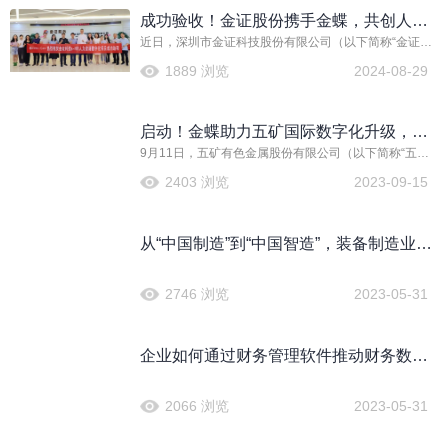
破浪，向“新”而进，向“质”飞跃，成为了每个追求卓越企
成功验收！金证股份携手金蝶，共创人力
业的必答题。
近日，深圳市金证科技股份有限公司（以下简称“金证股
资源数字化转型标杆
份”）s-HR系统项目结项总结汇报会在深圳圆满召开。金
1889 浏览
2024-08-29
证股份携手金蝶软件（中国）有限公司（以下简称“金
蝶”），借助金蝶s-HR Cloud，在人力资源数字化转型方
面展开深度合作，着力实现金证股份人力资源数字化转
启动！金蝶助力五矿国际数字化升级，共
型升级战略落地，共同打造业内人力资源数字化转型标
杆。
9月11日，五矿有色金属股份有限公司（以下简称“五矿
建央企数字化转型新标杆
国际”）ERP系统升级建设项目启动会在京成功召开。
2403 浏览
2023-09-15
从“中国制造”到“中国智造”，装备制造业如
何加速数字化转型？
2746 浏览
2023-05-31
企业如何通过财务管理软件推动财务数字
化转型、提升数字战斗力？
2066 浏览
2023-05-31