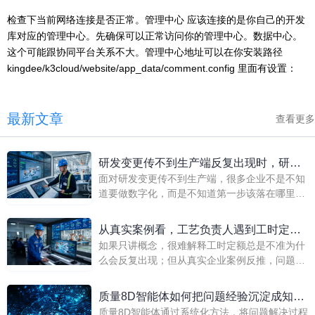
检查下当前网络连接是否正常。管理中心 应该连接的是你自己的开发
库对应的管理中心。先确保可以正常访问你的管理中心。数据中心。
这个可能跟协同平台关系不大。管理中心地址可以在你安装路径
kingdee/k3cloud/website/app_data/comment.config 里面有设置：
最新文章
查看更多
研发变更传不到生产端反复出现时，研发
面对研发变更传不到生产端，很多企业不是不知
负责人推进一体化建设别急着大干，先抓
道要做数字化，而是不知道第一步该落在哪里。
这三步
研发变更传不到生产端，问题不在于通知没有发
出去，而在于变更并没有连同BOM、工艺、采
从真实案例看，工艺负责人遇到工时定额
购、库存和工单影响一起传下去。 如果希望后续
如果只讲概念，很难解释工时定额总是不准为什
总是不准时最该补的是哪段能力
建设不是反复返工，而是逐步形成经营能力，起
么会反复出现；但从真实企业案例反推，问题会
步阶段就要把业务主线和平台边界定清，而金蝶
变得很清楚。工时定额总是不准，看似是标准制
AI星空更适合承接这种分阶段推进的一体化建
定问题，实则是工艺定义、设备能力、现场反馈
质量8D智能体如何把问题经验沉淀成知识
设。
和成本核算没有形成闭环。 这也是为什么越来越
质量8D智能体通过系统化方法，将问题解决过程
库