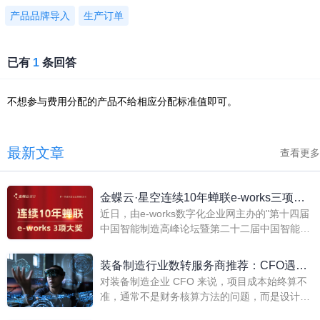
产品品牌导入
生产订单
已有
1
条回答
不想参与费用分配的产品不给相应分配标准值即可。
最新文章
查看更多
金蝶云·星空连续10年蝉联e-works三项大
近日，由e-works数字化企业网主办的"第十四届
奖！
中国智能制造高峰论坛暨第二十二届中国智能制
造岁末盘点颁奖典礼"在北京隆重举行。
装备制造行业数转服务商推荐：CFO遇到
对装备制造企业 CFO 来说，项目成本始终算不
项目成本始终算不准时，选型先看什么？
准，通常不是财务核算方法的问题，而是设计、
采购、生产、库存和财务数据没有真正打通。企