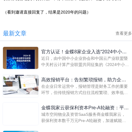
（看到邀请直接回复了，结果是2020年的问题）
最新文章
查看更多
官方认证！金蝶8家企业入选“2024中小企
近日，由中国中小企业协会和中国云产业联盟暨
业数字化转型典型应用案例”！
中关村云计算产业联盟共同征集的《2024中小企
业数字化转型典型应用案例集》在第七届数字中
国建设峰会上隆重发布。
高效报销平台：告别繁琐报销，助力企业
在企业日常运营中，报销管理是财务工作的重要
高效管理
环节，但传统报销方式往往流程繁琐、效率低
下，给员工和财务人员都带来了诸多困扰。随着
数字化时代的到来，一款高效便捷的报销平台成
金蝶我家云获保利资本Pre-A轮融资：平台
为企业的迫切需求。金蝶精斗云·云报销正是这
城市空间物业及资管SaaS服务商金蝶我家云，
＋SaaS三位一体赋能物业资管企业数字化
样一款能够满足企业需求的报销平台，为企业报
获保利资本数千万元Pre-A轮融资，加速赋能物
转型
销管理带来了全新的变革。
业资管企业向EBC数字化转型。