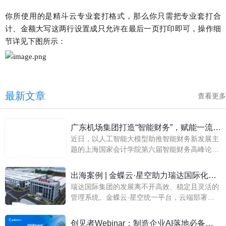
你所使用的是精斗云专业套打格式，那么你只需把专业套打合
计、金额大写这两行设置成只允许在最后一页打印即可，操作细
节详见下图所示：
最新文章
查看更多
广东机场集团打造“智能财务”，赋能一流机
近日，以人工智能大模型助推智能财务新发展主
场管理一盘棋
题的上海国家会计学院第六届智能财务高峰论坛
在沪举行。论坛上，智能财务研究院院长以及联
席院长共同揭晓了智能财务最佳实践评选结果。
出海案例 | 金蝶云·星空助力瑞达国际化应
广东机场管理集团有限公司（以下简称
瑞达国际集团的发展离不开高效、稳定且灵活的
用
管理系统。金蝶云·星空统一平台，云端部署，
实现国际化，越南工厂随时随地访问，通过将系
统部署在云端，瑞达越南工厂/深圳总部/衡阳工
创见者Webinar：制造企业AI落地必备