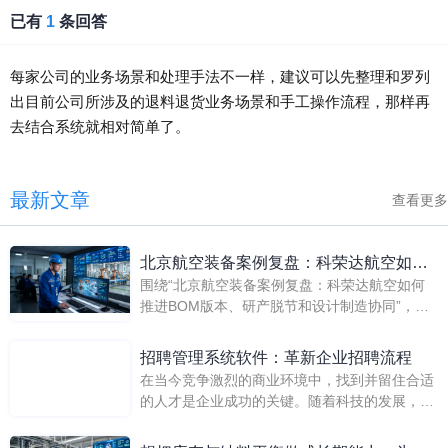
已有
1
条回答
每家公司的业务场景和处理手法不一样，建议可以先整理和罗列
出目前公司所涉及的退料退货业务场景和手工操作流程，那样再
去结合系统就相对简单了。
最新文章
查看更多
北京航空装备案例复盘：科荣达航空如何
围绕“北京航空装备案例复盘：科荣达航空如何
推进BOM版本、研产脱节和设计制造协同
推进BOM版本、研产脱节和设计制造协同”，文
章以北京科荣达航空的真实案例为锚点，从BOM
版本、研产脱节和设计制造协同切入，说明装备
招聘管理系统软件：革新企业招聘流程
制造企业如何借助金蝶AI星空打通设计、制造、
在当今竞争激烈的商业环境中，找到并留住合适
供应链、成本和经营分析闭环，并结合案例成效
的人才是企业成功的关键。随着科技的发展，越
验证落地价值。
来越多的企业开始认识到招聘管理系统软件
（RecruitmentManagementSystem,RMS）在