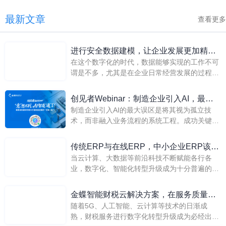
最新文章
查看更多
进行安全数据建模，让企业发展更加精准
在这个数字化的时代，数据能够实现的工作不可
高效
谓是不多，尤其是在企业日常经营发展的过程
中，如果忽视了数据的作用，那么企业不仅效率
会大大降低，还很有可能会出现一些错误。而如
创见者Webinar：制造企业引入AI，最大
果进行了数据建模，将企业数据统筹起来，使数
制造企业引入AI的最大误区是将其视为孤立技
的误区是什么
据能够更加直观的将企业发展情况展现出来，无
术，而非融入业务流程的系统工程。成功关键在
疑能让企业发展更加精准高效。
于将AI与ERP等核心业务系统深度集成，实现数
据驱动与智能决策，从而优化运营、降本增效，
传统ERP与在线ERP，中小企业ERP该怎
避免“为AI而AI”的无效投入。
当云计算、大数据等前沿科技不断赋能各行各
么选？
业，数字化、智能化转型升级成为十分普遍的行
业现象，传统ERP也开始被在线ERP的风头盖
住。从企业角度来说，中小企业ERP才更能发挥
金蝶智能财税云解决方案，在服务质量与
价值？答案是在线ERP更具优势。
随着5G、人工智能、云计算等技术的日渐成
用户体验上更优质
熟，财税服务进行数字化转型升级成为必经出