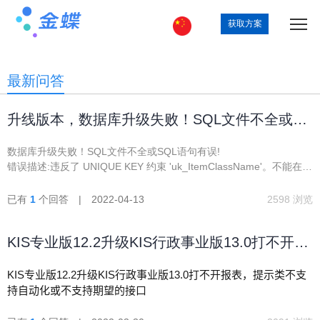
获取方案
最新问答
升线版本，数据库升级失败！SQL文件不全或
SQL语句有误! 错误描述:违反了 UNIQUE KEY
数据库升级失败！SQL文件不全或SQL语句有误!
约束 'uk_Ite
错误描述:违反了 UNIQUE KEY 约束 'uk_ItemClassName'。不能在对
象 'dbo.t_ItemClass' 中插入重复键。
Sql文件名:C:\PROGRAM FILES
已有
1
个回答 | 2022-04-13
2598 浏览
(X86)\KINGDEE\K3ERP\KDSYSTEM\KDCOM\SqlSrv\SP_KSEV12.2FA
Sql内容:
KIS专业版12.2升级KIS行政事业版13.0打不开报
--[NO SQL FILE INFOMATION]
--Begin 核算项目－－工程项目
表
KIS专业版12.2升级KIS行政事业版13.0打不开报表，提示类不支
持自动化或不支持期望的接口