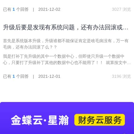
带那两个节点，直接删除这两个节点可以么？？？
已有
1
个回答 | 2021-12-02
3027 浏览
升级后要是发现有系统问题，还有办法回滚或者
卸载么？
首先是系统版本升级，升级谁都不能保证肯定是啥毛病没有，万一有
毛病，还有办法回滚了么？？
我是打补丁先升级的其中一个数据中心，但即使只升级一个数据中
心，只要打了升级补丁其他的数据中心也不能用了！！ 就算按文中提
示备份了如果发现问题似乎也没的抢救了啊！！！ 只能是卸载云星空
拿着安装盘重新安装了吧！然后在还原数据中心，一通非常繁琐复杂
已有
1
个回答 | 2021-12-01
3196 浏览
耗时的操作，有没有什么办法能不很繁琐的实现卸载补丁，版本回滚
的功能呢？