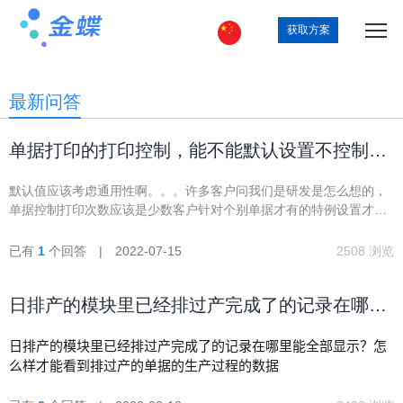
获取方案
最新问答
单据打印的打印控制，能不能默认设置不控制打
印次数？
默认值应该考虑通用性啊。。。许多客户问我们是研发是怎么想的，
单据控制打印次数应该是少数客户针对个别单据才有的特例设置才
对，干嘛系统将它设置成默认值，客户一般都会用到许多单据，改成
不控制打印次数太麻烦了，又没有批改功能（有的话请回复）。。请
已有
1
个回答 | 2022-07-15
2508 浏览
解决，已经被不同的客户吐槽过了，请按常规思维（客户语）设置，
也是对我们实施线的支持。
日排产的模块里已经排过产完成了的记录在哪里
能全部显示？
日排产的模块里已经排过产完成了的记录在哪里能全部显示？怎
么样才能看到排过产的单据的生产过程的数据