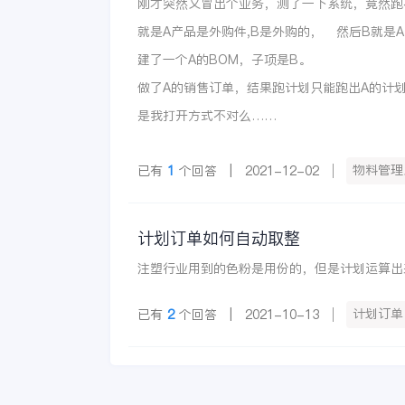
刚才突然又冒出个业务，测了一下系统，竟然跑
就是A产品是外购件,B是外购的， 然后B就是
建了一个A的BOM，子项是B。
做了A的销售订单，结果跑计划只能跑出A的计
是我打开方式不对么……
物料管理
已有
1
个回答 | 2021-12-02
计划订单如何自动取整
注塑行业用到的色粉是用份的，但是计划运算出
计划订单
已有
2
个回答 | 2021-10-13