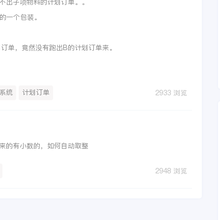
不出子项物料的计划订单。。
A的一个包装。
划订单，竟然没有跑出B的计划订单来。
系统
计划订单
2933 浏览
来的有小数的，如何自动取整
2948 浏览