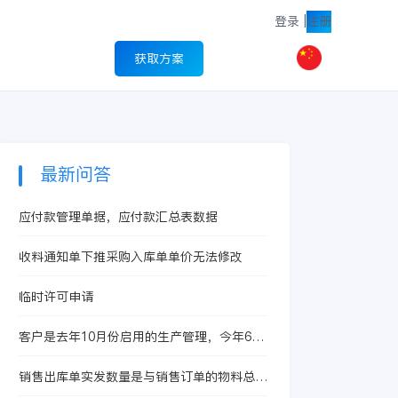
登录
|
注册
获取方案
最新问答
应付款管理单据，应付款汇总表数据
收料通知单下推采购入库单单价无法修改
临时许可申请
客户是去年10月份启用的生产管理，今年6月
启用的存货核算，现在想启用产品成本核算
销售出库单实发数量是与销售订单的物料总数
量挂钩吗？