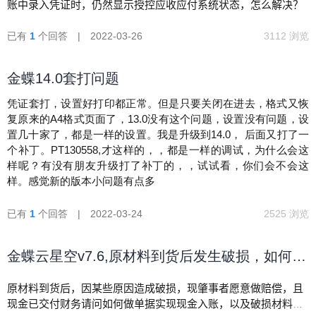
账中录入凭证时，仍然显示授控应收应付系统状态，怎么解决？
已有
1
个回答 | 2022-03-26
3112 浏览
金蝶14.0套打问题
凭证套打，设置好打印都正常。但是只要关闭在进去，格式又恢
复原来的A4格式页面了，13.0没有这个问题，设置没有问题，设
置几十家了，都是一样的设置。我是升级到14.0， 后面又打了一
个补丁。PT130558,才这样的，，都是一样的调试，为什么会这
样呢？有没有朋友升级打了补丁的，，试试看，你们会不会这
样。感觉新的版本小问题有点多
已有
1
个回答 | 2022-03-24
2525 浏览
金蝶云星空v7.6,原材料到货后发生破损，如何合
理报废
原材料到货后，因某些原因造成破损，现肇事者愿意做赔偿，且
现金已交付财务请问如何做单据实现现金入账，以及破损材料出