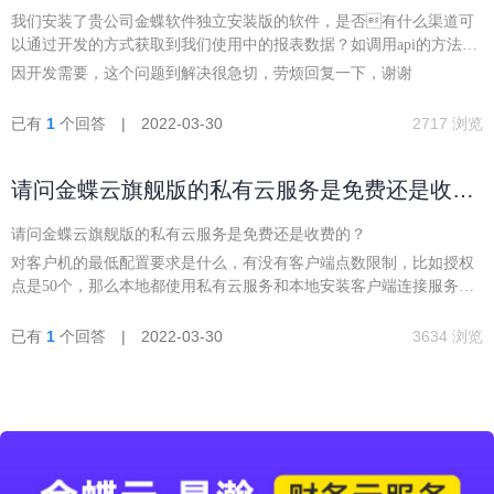
我们安装了贵公司金蝶软件独立安装版的软件，是否有什么渠道可
以通过开发的方式获取到我们使用中的报表数据？如调用api的方法？
贵公司官网 - 开发文档 - 的http://open.kisdee.com/wiki/index.php?
因开发需要，这个问题到解决很急切，劳烦回复一下，谢谢
n=Site.GetList的获 “获取帐套清单” 的api是否可以获取到报表数据？
已有
1
个回答 | 2022-03-30
2717 浏览
请问金蝶云旗舰版的私有云服务是免费还是收费
的？
请问金蝶云旗舰版的私有云服务是免费还是收费的？
对客户机的最低配置要求是什么，有没有客户端点数限制，比如授权
点是50个，那么本地都使用私有云服务和本地安装客户端连接服务器
有什么区别
已有
1
个回答 | 2022-03-30
3634 浏览