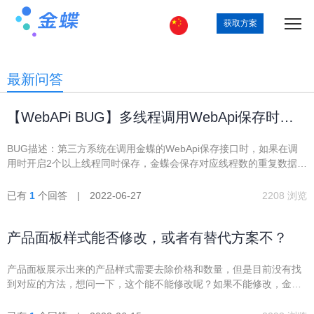
获取方案
最新问答
【WebAPi BUG】多线程调用WebApi保存时，
会出现忽略校验规则重复保存。
BUG描述：第三方系统在调用金蝶的WebApi保存接口时，如果在调
用时开启2个以上线程同时保存，金蝶会保存对应线程数的重复数据
（不会执行对应编码唯一的校验规则），目前只会出现在第一次保存
数据时会出现，希望总部能解决这个BUG。金蝶版本是
已有
1
个回答 | 2022-06-27
2208 浏览
7.7.0.202112。
产品面板样式能否修改，或者有替代方案不？
产品面板展示出来的产品样式需要去除价格和数量，但是目前没有找
到对应的方法，想问一下，这个能不能修改呢？如果不能修改，金蝶
云星空中有没有替代的方案呢？