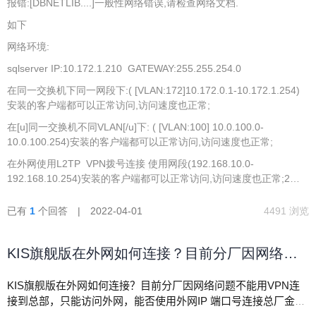
报错:[DBNETLIB....]一般性网络错误,请检查网络文档.
如下
网络环境:
sqlserver IP:10.172.1.210 GATEWAY:255.255.254.0
在同一交换机下同一网段下:( [VLAN:172]10.172.0.1-10.172.1.254)
安装的客户端都可以正常访问,访问速度也正常;
在[u]同一交换机不同VLAN[/u]下: ( [VLAN:100] 10.0.100.0-
10.0.100.254)安装的客户端都可以正常访问,访问速度也正常;
在外网使用L2TP VPN拨号连接 使用网段(192.168.10.0-
192.168.10.254)安装的客户端都可以正常访问,访问速度也正常;2台
H3C防火墙通过外网拨通GRE VPN,下面的主机网段为:192.168.5.0-
192.168.5.254 网络可以互通,但客户端登录时报错,部分客户端成功登
已有
1
个回答 | 2022-04-01
4491 浏览
陆后查询报表报错;(此网络环境下,其他web服务器,sqlserver,tcp,udp
通讯均正常)唯独金蝶报错.(且老版本的金蝶(金蝶K3)在同环境下可以
KIS旗舰版在外网如何连接？目前分厂因网络问
正常使用!)
题不能用VPN连接到总部，只能访问外网，能否
KIS旗舰版在外网如何连接？目前分厂因网络问题不能用VPN连
使用外网IP 端口号连接总厂金蝶？
接到总部，只能访问外网，能否使用外网IP 端口号连接总厂金