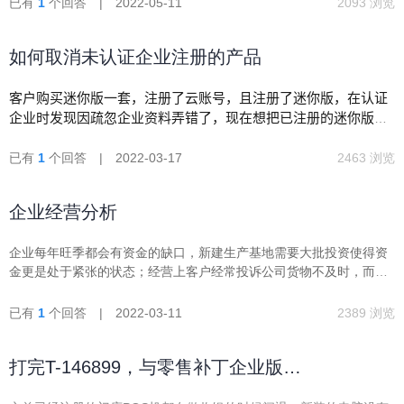
已有
1
个回答 | 2022-05-11
2093 浏览
如何取消未认证企业注册的产品
客户购买迷你版一套，注册了云账号，且注册了迷你版，在认证
企业时发现因疏忽企业资料弄错了，现在想把已注册的迷你版和
这个弄错了的未认证的企业绑定关系解除，请教改如何处理，谢
谢！
已有
1
个回答 | 2022-03-17
2463 浏览
企业经营分析
企业每年旺季都会有资金的缺口，新建生产基地需要大批投资使得资
金更是处于紧张的状态；经营上客户经常投诉公司货物不及时，而销
售部门常反映是工厂生产跟不上，工厂常反映自己的问题是采购跟不
上，采购常反映自己的问题是财务的资金保障跟不上，财务常反映自
已有
1
个回答 | 2022-03-11
2389 浏览
己的问题是销售部门的回款跟不上。 请老师给建议，无解啊
打完T-146899，与零售补丁企业版
7.7.1.202107_(2021110501)_TempPatch_V7_RI