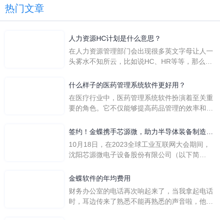
热门文章
人力资源HC计划是什么意思？
在人力资源管理部门会出现很多英文字母让人一
头雾水不知所云，比如说HC、HR等等，那么它
们是哪个英文单词的缩写呢？具体的含义又是什
么呢？
什么样子的医药管理系统软件更好用？
在医疗行业中，医药管理系统软件扮演着至关重
要的角色。它不仅能够提高药品管理的效率和准
确性，还能保障患者安全，同时符合法规要求。
一个好用的医药管理系统软件应具备以下特点。
签约！金蝶携手芯源微，助力半导体装备制造领
首先，系统的界面应直观易用，允许用户无障碍
先企业迈向世界
10月18日，在2023全球工业互联网大会期间，
地进行操作。 复杂的
沈阳芯源微电子设备股份有限公司（以下简
称“芯源微”）与金蝶软件（中国）有限公司（以
下简称“金蝶”）在辽宁沈阳签署战略合作协议。
金蝶软件的年均费用
此次合作，将基于金蝶云·星空，建设芯源微运
财务办公室的电话再次响起来了，当我拿起电话
营管控平台，从而实现公司产研一体化、业财一
时，耳边传来了熟悉不能再熟悉的声音啦，他就
体化，提升公司整体业务水平。
是金蝶服务人员的声音，以前只要是在使用金蝶