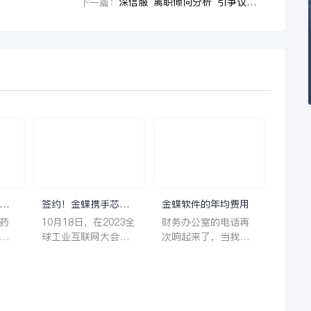
深信服“离职倾向分析”引争议，小微个体如何科学管理员工？
下一篇：
理
签约！金蝶携手芯源
金蝶软件的年均费用
微，助力半导体装备
药
10月18日，在2023全
财务办公室的电话再
制造领先企业迈向世
着
球工业互联网大会期
次响起来了，当我拿
界
它
间，沈阳芯源微电子
起电话时，耳边传来
管
设备股份有限公司
了熟悉不能再熟悉的
，
（以下简称“芯源
声音啦，他就是金蝶
，
微”）与金蝶软件（中
服务人员的声音，以
。
国）有限公司（以下
前只要是在使用金蝶