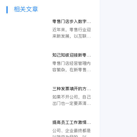
相关文章
零售门店步入数字化
发展新阶段，经营管
近年来，零售行业迎
理水平持续提升
来新发展，以互联网
为依托，在大数据、
人工智能等前沿信息
知己知彼迎接新零售
科技的支持下，从零
时代挑战，数字化赋
售商品生产到享受都
零售门店经营管理内
能门店数据分析高效
在持续升级，数字化
容繁杂，在新零售时
进行
新零售成为显著趋
代之下，传统门店管
势。对于零售门店而
理模式逐渐难以满足
言，随着数字化经营
三种发票填开的方法
门店在新环境下的需
管理模式的落地，其
是否存在区别
求，数字化转型成为
如果不开公司，自己
经营管理水平也得以
零售门店实现降本增
出门也一定要弄清楚
进一步提升。
效，战胜市场新挑战
三种发票到底是哪三
的重要办法。推动数
种。其实三种发票分
字化转型进程，专业
提高员工工作激情的
别是普通发票、增值
数字化方案能提供积
一些方法
税专用发票和增值税
公司、企业最终都是
极支持，就门店管理
普通发票。不同的发
以效益为目的，以利