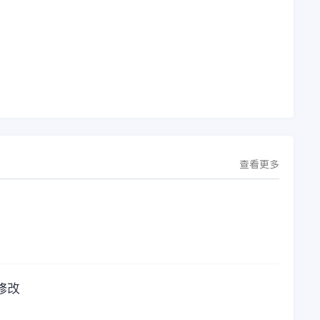
理
简称“金蝶”）在辽宁
软件过程中遇到任何
下
沈阳签署战略合作协
问题，我都可以获得
议。此次合作，将基
金蝶服务人员的帮
允
于金蝶云·星空，建设
助，而这次电话铃声
行
芯源微运营管控平
的响起，是因为一年
台，从而实现公司产
的使用时间已经到
研一体化、业财一体
了。我们公司用的是
化，提升公司整体业
金蝶KIS系列的标准
务水平。
版，一年的服务费是
1000元/年。刚看到
这个1000元这个数字
查看更多
的时候，你是不是也
觉得有点高了，但是
在一年的使用的过程
中还有金蝶后台提供
人工服务价值来说，
我们还是很划算的。
所以每年对金蝶软件
的采购已经成为我们
修改
公司的固定支出，我
们老板也是很机智