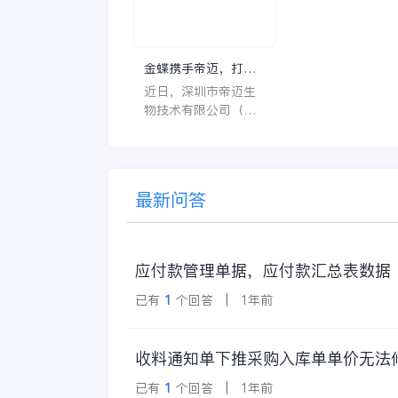
什么呢？
一个好用的医药管
系统软件应具备以
特点。 首先，系统的
金蝶携手帝迈，打造
界面应直观易用，
医疗器械行业信创数
近日，深圳市帝迈生
许用户无障碍地进
字化标杆
物技术有限公司（以
操作。 复杂的
下简称帝迈）数字化
升级项目上线汇报会
在深圳圆满召开。帝
迈携手金蝶软件（中
最新问答
国）有限公司（以下
简称
应付款管理单据，应付款汇总表数据
已有
1
个回答 | 1年前
收料通知单下推采购入库单单价无法
已有
1
个回答 | 1年前