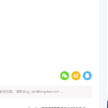
，请联系qy_qin@kingdee.com 。