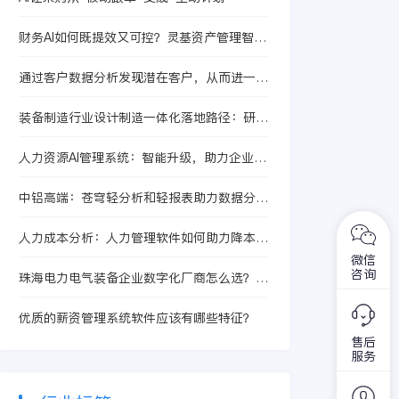
力资源管理的效能。
财务AI如何既提效又可控？灵基资产管理智能
体的人机协同机制
通过客户数据分析发现潜在客户，从而进一步
扩大商业规模
装备制造行业设计制造一体化落地路径：研产
供销一体化如何降低跨组织协作低效、计划采
购生产交付脱节
人力资源AI管理系统：智能升级，助力企业高
效管理
中铝高端：苍穹轻分析和轻报表助力数据分析
效率提升30%
人力成本分析：人力管理软件如何助力降本增
效？
微信
咨询
珠海电力电气装备企业数字化厂商怎么选？从
珠海宝丰堂半导体股份有限公司看BOM版
本、研产脱节和设计制造协同
优质的薪资管理系统软件应该有哪些特征？
售后
服务