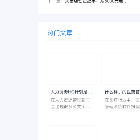
夫妻店创业故事：从5000元启动资金到营业额几百万，镇上的家电我们包了
上一篇：
热门文章
人力资源HC计划是什
什么样子的医药管
么意思？
系统软件更好用？
在人力资源管理部门
在医疗行业中，医
会出现很多英文字母
管理系统软件扮演
让人一头雾水不知所
至关重要的角色。
云，比如说HC、HR
不仅能够提高药品
等等，那么它们是哪
理的效率和准确性
个英文单词的缩写
还能保障患者安全
呢？具体的含义又是
同时符合法规要求