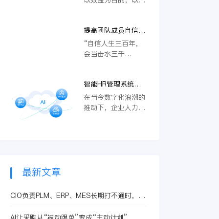
而言，金蝶云·星辰
票意义不一样。有的
益为根本，员工的工
全方位智慧零售解决
发票是可以帮助公司
作效率，团队的协助
方案便赋能传统零售
抵扣税的，作为个人
提高团队成员自信心
能力就变的十分重
门店，帮助门店数字
则无所谓了。
的方法
要。许多公司不惜花
“自信人生三百年，
化转型。
费高薪聘请专业导师
会当击水三千
培养员工的工作激
里。”不管是个人也
情，以此来提高公司
好，团队也罢，自信
员工的工作效率，赢
智能HR管理系统：
心对其都是非常重要
取更高的企业利润。
革新管理，提升企业
的，自信的团队，自
在当今数字化浪潮的
既然提高员工工作激
人力资源效能
信的成员可以专心致
推动下，企业人力资
情是如此重要，那么
志，达成事半功倍的
源管理正经历着前所
提高员工工作激情的
效果。提高团队成员
未有的变革，而智能
方法有哪些呢？简单
自信心的方法有哪些
HR管理系统应运而
来件，可通过内部环
呢？
生，成为推动这一变
境和外部环境的改变
革的关键力量。它借
来提高员工工作的激
助人工智能、大数据
最新文章
情。
等前沿技术，为企业
的人力资源管理带来
CIO负责PLM、ERP、MES长期打不通时，装
了全新的思路和方
备制造企业推进设计制造一体化要先抓哪一步
法，极大地提升了人
AI让采购从“被动跟单”变成“主动计划”