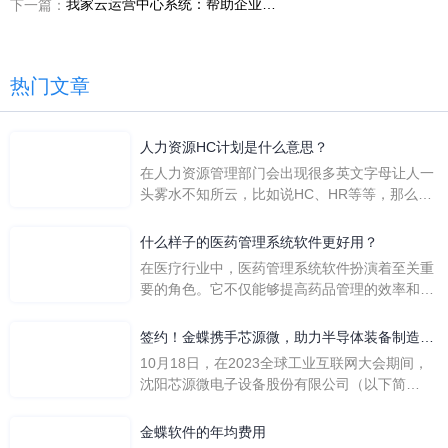
我家云运营中心系统：帮助企业数字化转型，为用户带来更满意的服务
下一篇：
热门文章
人力资源HC计划是什么意思？
在人力资源管理部门会出现很多英文字母让人一
头雾水不知所云，比如说HC、HR等等，那么它
们是哪个英文单词的缩写呢？具体的含义又是什
么呢？
什么样子的医药管理系统软件更好用？
在医疗行业中，医药管理系统软件扮演着至关重
要的角色。它不仅能够提高药品管理的效率和准
确性，还能保障患者安全，同时符合法规要求。
一个好用的医药管理系统软件应具备以下特点。
签约！金蝶携手芯源微，助力半导体装备制造领
首先，系统的界面应直观易用，允许用户无障碍
先企业迈向世界
10月18日，在2023全球工业互联网大会期间，
地进行操作。 复杂的
沈阳芯源微电子设备股份有限公司（以下简
称“芯源微”）与金蝶软件（中国）有限公司（以
下简称“金蝶”）在辽宁沈阳签署战略合作协议。
金蝶软件的年均费用
此次合作，将基于金蝶云·星空，建设芯源微运