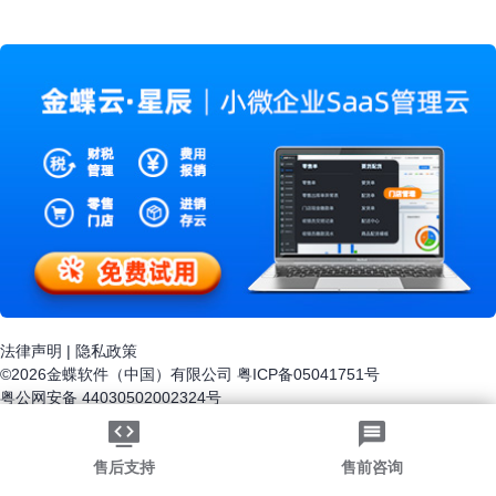
上，资金集中管理一直是备受关注的重点。
法律声明
|
隐私政策
©2026金蝶软件（中国）有限公司
粤ICP备05041751号
粤公网安备 44030502002324号
-->
售后支持
售前咨询