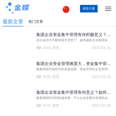
获取方案
最新文章
热门文章
集团企业资金集中管理有何积极意义？如
在社会经济不断发展大背景下，越来越多企业集团应运
何落实？
而生。集团型企业规模大、组织结构复杂，在企业管理
3164 浏览
2022-03-31
上难度也更大。就资金管理而言，不少企业集团的资金
管理理念落后，资金集中管理难以有效落地，从而导致
资金使用效率低下等各种问题。
集团企业资金管理难度大，资金集中管理
随着我国市场经济的高速发展，资金管理在企业管理中
在数字工具支持下更快实现
的重要地位愈发凸显。资金管理的目的在于保障企业的
3192 浏览
2022-03-31
资金安全，提高资金的利用效率，并合理地控制营运风
险。同时资金管理的具体方向也有很多，其中对于集团
企业而言不得不提的便是资金集中管理。
集团企业资金集中管理有何意义？如何实
随着我国经济的快速发展，不少企业把握住发展机会不
现？
断壮大，集团企业也在此背景下应运而生。集团企业发
4733 浏览
2022-02-24
展，资金同样是“血液”，如果资金管理水平低，将对企业
的生存与发展造成不小的阻力。而在集团企业资金管理