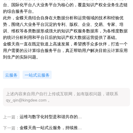
台、国际化平台八大业务平台为核心的，覆盖知识产权全业务生态链
的综合服务平台。
此外，金蝶天燕结合自身在大数据分析和运营领域的技术和经验优
势，围绕八大业务平台沉淀的专利、版权、企业、交易、专家、培
训、维权等各类数据形成强大的知识产权服务数据库，为各维度数据
的统计分析利用和平台日后的知识产权大数据运营提供了基础。
金蝶天燕一直在既定轨道上高速发展，希望携手众多伙伴，打造一个
用户需要的云计算综合服务平台，真正帮助用户解决目前云计算应用
到生产的实际问题。
云服务
一站式云服务
上述内容来自用户自行上传或互联网，如有版权问题，请联系
qy_qin@kingdee.com 。
运维与数字化转型是和谐共存的，为企业提供灵活生命周期管理
上一篇：
金蝶天燕一站式云服务，持续推动政务数据标准规范管理
下一篇：