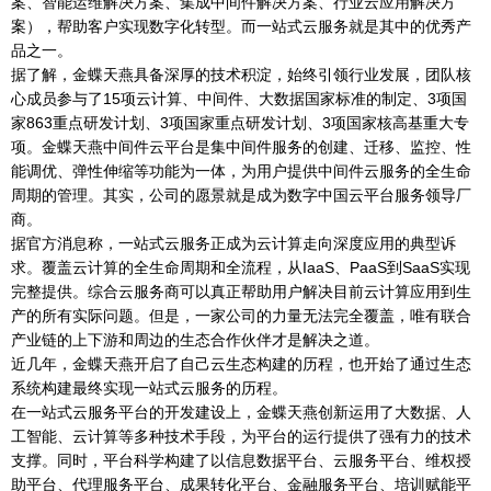
案、智能运维解决方案、集成中间件解决方案、行业云应用解决方
案），帮助客户实现数字化转型。而一站式云服务就是其中的优秀产
品之一。
据了解，金蝶天燕具备深厚的技术积淀，始终引领行业发展，团队核
心成员参与了15项云计算、中间件、大数据国家标准的制定、3项国
家863重点研发计划、3项国家重点研发计划、3项国家核高基重大专
项。金蝶天燕中间件云平台是集中间件服务的创建、迁移、监控、性
能调优、弹性伸缩等功能为一体，为用户提供中间件云服务的全生命
周期的管理。其实，公司的愿景就是成为数字中国云平台服务领导厂
商。
据官方消息称，一站式云服务正成为云计算走向深度应用的典型诉
求。覆盖云计算的全生命周期和全流程，从IaaS、PaaS到SaaS实现
完整提供。综合云服务商可以真正帮助用户解决目前云计算应用到生
产的所有实际问题。但是，一家公司的力量无法完全覆盖，唯有联合
产业链的上下游和周边的生态合作伙伴才是解决之道。
近几年，金蝶天燕开启了自己云生态构建的历程，也开始了通过生态
系统构建最终实现一站式云服务的历程。
在一站式云服务平台的开发建设上，金蝶天燕创新运用了大数据、人
工智能、云计算等多种技术手段，为平台的运行提供了强有力的技术
支撑。同时，平台科学构建了以信息数据平台、云服务平台、维权授
助平台、代理服务平台、成果转化平台、金融服务平台、培训赋能平