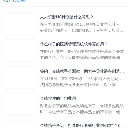
人力资源HC计划是什么意思？
在人力资源管理部门会出现很多英文字母让人一
头雾水不知所云，比如说HC、HR等等，那么它
们是哪个英文单词的缩写呢？具体的含义又是什
么呢？
什么样子的医药管理系统软件更好用？
在医疗行业中，医药管理系统软件扮演着至关重
要的角色。它不仅能够提高药品管理的效率和准
确性，还能保障患者安全，同时符合法规要求。
一个好用的医药管理系统软件应具备以下特点。
签约！金蝶携手芯源微，助力半导体装备制造领
首先，系统的界面应直观易用，允许用户无障碍
先企业迈向世界
10月18日，在2023全球工业互联网大会期间，
地进行操作。 复杂的
沈阳芯源微电子设备股份有限公司（以下简
称“芯源微”）与金蝶软件（中国）有限公司（以
下简称“金蝶”）在辽宁沈阳签署战略合作协议。
金蝶软件的年均费用
此次合作，将基于金蝶云·星空，建设芯源微运
财务办公室的电话再次响起来了，当我拿起电话
营管控平台，从而实现公司产研一体化、业财一
时，耳边传来了熟悉不能再熟悉的声音啦，他就
体化，提升公司整体业务水平。
是金蝶服务人员的声音，以前只要是在使用金蝶
软件过程中遇到任何问题，我都可以获得金蝶服
金蝶携手帝迈，打造医疗器械行业信创数字化标