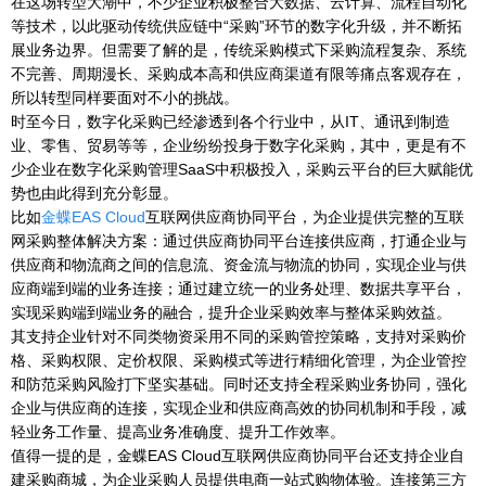
在这场转型大潮中，不少企业积极整合大数据、云计算、流程自动化
等技术，以此驱动传统供应链中“采购”环节的数字化升级，并不断拓
展业务边界。但需要了解的是，传统采购模式下采购流程复杂、系统
不完善、周期漫长、采购成本高和供应商渠道有限等痛点客观存在，
所以转型同样要面对不小的挑战。
时至今日，数字化采购已经渗透到各个行业中，从IT、通讯到制造
业、零售、贸易等等，企业纷纷投身于数字化采购，其中，更是有不
少企业在数字化采购管理SaaS中积极投入，采购云平台的巨大赋能优
势也由此得到充分彰显。
比如
金蝶EAS Cloud
互联网供应商协同平台，为企业提供完整的互联
网采购整体解决方案：通过供应商协同平台连接供应商，打通企业与
供应商和物流商之间的信息流、资金流与物流的协同，实现企业与供
应商端到端的业务连接；通过建立统一的业务处理、数据共享平台，
实现采购端到端业务的融合，提升企业采购效率与整体采购效益。
其支持企业针对不同类物资采用不同的采购管控策略，支持对采购价
格、采购权限、定价权限、采购模式等进行精细化管理，为企业管控
和防范采购风险打下坚实基础。同时还支持全程采购业务协同，强化
企业与供应商的连接，实现企业和供应商高效的协同机制和手段，减
轻业务工作量、提高业务准确度、提升工作效率。
值得一提的是，金蝶EAS Cloud互联网供应商协同平台还支持企业自
建采购商城，为企业采购人员提供电商一站式购物体验。连接第三方