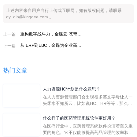
上述内容来自用户自行上传或互联网，如有版权问题，请联系
qy_qin@kingdee.com 。
重构数字战斗力，金蝶云·苍穹助力企业积极拥抱EBC时代
上一篇：
从 ERP到EBC，金蝶为企业高效提供数字化管理方案
下一篇：
热门文章
人力资源HC计划是什么意思？
在人力资源管理部门会出现很多英文字母让人一
头雾水不知所云，比如说HC、HR等等，那么它
们是哪个英文单词的缩写呢？具体的含义又是什
么呢？
什么样子的医药管理系统软件更好用？
在医疗行业中，医药管理系统软件扮演着至关重
要的角色。它不仅能够提高药品管理的效率和准