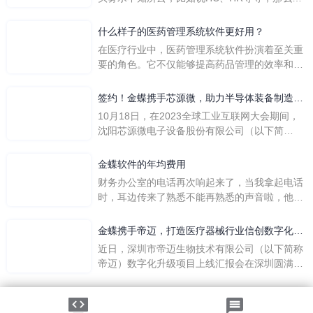
们是哪个英文单词的缩写呢？具体的含义又是什
么呢？
什么样子的医药管理系统软件更好用？
在医疗行业中，医药管理系统软件扮演着至关重
要的角色。它不仅能够提高药品管理的效率和准
确性，还能保障患者安全，同时符合法规要求。
一个好用的医药管理系统软件应具备以下特点。
签约！金蝶携手芯源微，助力半导体装备制造领
首先，系统的界面应直观易用，允许用户无障碍
先企业迈向世界
10月18日，在2023全球工业互联网大会期间，
地进行操作。 复杂的
沈阳芯源微电子设备股份有限公司（以下简
称“芯源微”）与金蝶软件（中国）有限公司（以
下简称“金蝶”）在辽宁沈阳签署战略合作协议。
金蝶软件的年均费用
此次合作，将基于金蝶云·星空，建设芯源微运
财务办公室的电话再次响起来了，当我拿起电话
营管控平台，从而实现公司产研一体化、业财一
时，耳边传来了熟悉不能再熟悉的声音啦，他就
体化，提升公司整体业务水平。
是金蝶服务人员的声音，以前只要是在使用金蝶
软件过程中遇到任何问题，我都可以获得金蝶服
金蝶携手帝迈，打造医疗器械行业信创数字化标
务人员的帮助，而这次电话铃声的响起，是因为
杆
近日，深圳市帝迈生物技术有限公司（以下简称
一年的使用时间已经到了。我们公司用的是金蝶
帝迈）数字化升级项目上线汇报会在深圳圆满召
KIS系列的标准版，一年的服务费是1000元/年。
开。帝迈携手金蝶软件（中国）有限公司（以下
刚看到这个1000元这个数字的时候，你是不是也
简称
法律声明
|
隐私政策
觉得有点高了，但是在一年的使用的过程中还有
©2026金蝶软件（中国）有限公司
粤ICP备05041751号