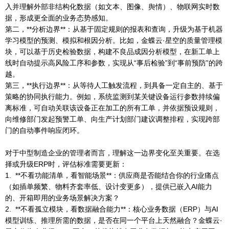
入并理解外部非结构化数据（如文本、图像、舆情）、物联网实时数
据，形成更全面的业务态势感知。
第二，**分析边界**：从基于固定规则的报表和查询，升级为基于机器
学习模型的预测、模拟和根因分析。比如，金蝶云·星空的质量管理模
块，可以基于历史检验数据，构建不良品成因分析模型，在新工单上
线时自动提示高风险工序和参数，实现从“事后检验”到“事前预防”的跨
越。
第三，**执行边界**：从等待人工触发流程，到具备一定自主的、基于
策略的协同执行能力。例如，系统监测到某关键设备运行参数持续偏
离标准，可自动关联该设备正在加工的所有工单，并依据预设规则，
向维修部门发起预警工单、向生产计划部门建议调整排程，实现跨部
门的自动事件响应闭环。
对于中型制造企业的管理者而言，理解这一边界变化至关重要。在选
择或升级ERP时，评估标准需要更新：
1. **不看功能清单，看智能场景**：供应商是否能结合你的行业痛点
（如插单频繁、物料齐套率低、设计变更多），提供已嵌入AI能力
的、开箱即用的业务场景解决方案？
2. **不看孤立模块，看数据融合能力**：核心业务数据（ERP）与AI
模型训练、推理所需的数据，是否在同一个平台上天然融合？金蝶云·