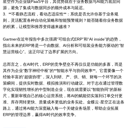
星空作为企业级PaaS平台，其优势就在于业务数据与AI能力底层同
源，避免了集成与数据同步的额外成本与延迟。
3. **不看静态流程，看动态适应性**：系统是否允许你基于业务规
则，灵活配置各种自动化策略和智能预警规则？能否随着你业务数据
的积累，让模型和推荐变得越来越准？
Gartner在近年报告中多次强调“可组合式ERP”和“AI inside”的趋势，
指出未来的ERP将是一个由数据、AI分析和可组装业务能力驱动的“智
慧运营核心”。这正印证了边界扩展的方向。
总而言之，在AI时代，ERP的竞争壁垒不再仅仅是功能的多寡，而是
其作为企业“数字神经中枢”的**智能水平与协同效率**。它需要像一个
经验丰富的“超级协理”，深入到研、产、供、销、财每一个环节的决
策瞬间，提供实时数据、模拟推演和行动建议。对于志在通过管理数
字化实现韧性增长的中型制造企业，现在就需要以“智能协同”的新标
尺，重新审视自己的核心运营系统，将AI的赋能切实落到订单交付更
准、库存周转更快、质量成本更低的业务实处。金蝶云·星空正在这条
路上，通过将AI能力深度融入每一个关键业务场景，帮助企业拓展
ERP的管理边界，赢得AI时代的效率竞争。