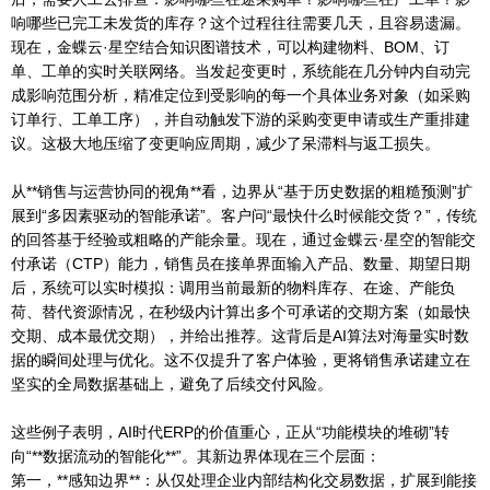
响哪些已完工未发货的库存？这个过程往往需要几天，且容易遗漏。
现在，金蝶云·星空结合知识图谱技术，可以构建物料、BOM、订
单、工单的实时关联网络。当发起变更时，系统能在几分钟内自动完
成影响范围分析，精准定位到受影响的每一个具体业务对象（如采购
订单行、工单工序），并自动触发下游的采购变更申请或生产重排建
议。这极大地压缩了变更响应周期，减少了呆滞料与返工损失。
从**销售与运营协同的视角**看，边界从“基于历史数据的粗糙预测”扩
展到“多因素驱动的智能承诺”。客户问“最快什么时候能交货？”，传统
的回答基于经验或粗略的产能余量。现在，通过金蝶云·星空的智能交
付承诺（CTP）能力，销售员在接单界面输入产品、数量、期望日期
后，系统可以实时模拟：调用当前最新的物料库存、在途、产能负
荷、替代资源情况，在秒级内计算出多个可承诺的交期方案（如最快
交期、成本最优交期），并给出推荐。这背后是AI算法对海量实时数
据的瞬间处理与优化。这不仅提升了客户体验，更将销售承诺建立在
坚实的全局数据基础上，避免了后续交付风险。
这些例子表明，AI时代ERP的价值重心，正从“功能模块的堆砌”转
向“**数据流动的智能化**”。其新边界体现在三个层面：
第一，**感知边界**：从仅处理企业内部结构化交易数据，扩展到能接