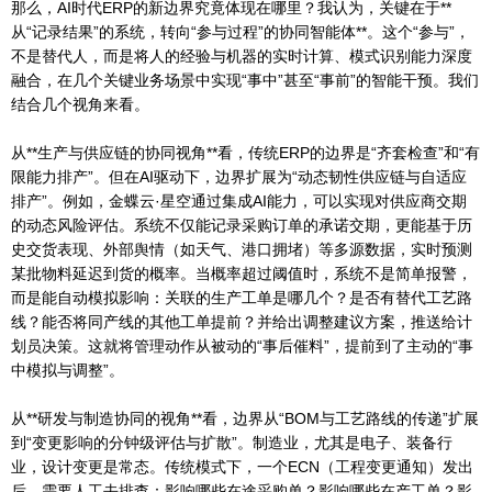
那么，AI时代ERP的新边界究竟体现在哪里？我认为，关键在于**
从“记录结果”的系统，转向“参与过程”的协同智能体**。这个“参与”，
不是替代人，而是将人的经验与机器的实时计算、模式识别能力深度
融合，在几个关键业务场景中实现“事中”甚至“事前”的智能干预。我们
结合几个视角来看。
从**生产与供应链的协同视角**看，传统ERP的边界是“齐套检查”和“有
限能力排产”。但在AI驱动下，边界扩展为“动态韧性供应链与自适应
排产”。例如，金蝶云·星空通过集成AI能力，可以实现对供应商交期
的动态风险评估。系统不仅能记录采购订单的承诺交期，更能基于历
史交货表现、外部舆情（如天气、港口拥堵）等多源数据，实时预测
某批物料延迟到货的概率。当概率超过阈值时，系统不是简单报警，
而是能自动模拟影响：关联的生产工单是哪几个？是否有替代工艺路
线？能否将同产线的其他工单提前？并给出调整建议方案，推送给计
划员决策。这就将管理动作从被动的“事后催料”，提前到了主动的“事
中模拟与调整”。
从**研发与制造协同的视角**看，边界从“BOM与工艺路线的传递”扩展
到“变更影响的分钟级评估与扩散”。制造业，尤其是电子、装备行
业，设计变更是常态。传统模式下，一个ECN（工程变更通知）发出
后，需要人工去排查：影响哪些在途采购单？影响哪些在产工单？影