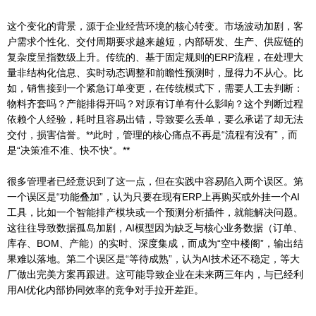
这个变化的背景，源于企业经营环境的核心转变。市场波动加剧，客
户需求个性化、交付周期要求越来越短，内部研发、生产、供应链的
复杂度呈指数级上升。传统的、基于固定规则的ERP流程，在处理大
量非结构化信息、实时动态调整和前瞻性预测时，显得力不从心。比
如，销售接到一个紧急订单变更，在传统模式下，需要人工去判断：
物料齐套吗？产能排得开吗？对原有订单有什么影响？这个判断过程
依赖个人经验，耗时且容易出错，导致要么丢单，要么承诺了却无法
交付，损害信誉。**此时，管理的核心痛点不再是“流程有没有”，而
是“决策准不准、快不快”。**
很多管理者已经意识到了这一点，但在实践中容易陷入两个误区。第
一个误区是“功能叠加”，认为只要在现有ERP上再购买或外挂一个AI
工具，比如一个智能排产模块或一个预测分析插件，就能解决问题。
这往往导致数据孤岛加剧，AI模型因为缺乏与核心业务数据（订单、
库存、BOM、产能）的实时、深度集成，而成为“空中楼阁”，输出结
果难以落地。第二个误区是“等待成熟”，认为AI技术还不稳定，等大
厂做出完美方案再跟进。这可能导致企业在未来两三年内，与已经利
用AI优化内部协同效率的竞争对手拉开差距。