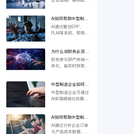
本上解决系统分散问
撑定制化生产与供应
若不能实现研发、生
题，推动企业高效运
链协同，推动企业数
产、供应链等环节的
营与智能决策。
字化转型。
AI如何帮助中型制造
一体化协同，将难以
企业做到“业财一
应对定制化需求与物
AI通过整合ERP、
体”？
料管理复杂度，导致
PLM等系统，帮助中
效率低下、成本攀
型制造企业实现业财
升。一体化是提升响
数据实时互通。它能
应速度、优化资源配
为什么说财务必须参
自动处理订单、物料
置的关键，缺乏这一
与研产供销一体化？
与成本信息，提升生
财务参与研产供销一
核心能力的企业将在
产与财务协同效率，
体化，能实时获取各
未来竞争中失去优
支持模块化设计与智
环节数据，精准核算
势。
能变更管理，从而优
成本与效益。通过业
化资源配置，加强风
中型制造企业如何用
财融合，财务可提前
险控制，推动精细化
AI实现精细化核算？
预警风险、优化资源
中型制造企业可通过
运营。
配置，支持科学决
AI实现精细化核算，
策。这不仅提升运营
例如利用金蝶云星空
效率，更强化了企业
旗舰版等工具，结合
价值链协同，确保战
AI如何帮助中型制造
模块化设计（如
略目标有效落地。
企业识别亏损订单和
CBB）优化物料编码
AI通过分析企业订单
低毛利产品？
管理，并借助AI合同
与产品成本数据，能