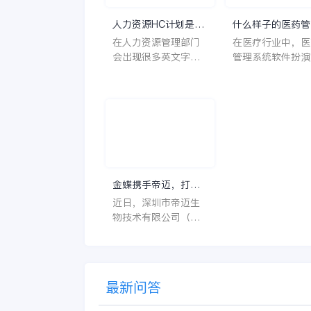
人力资源HC计划是什
什么样子的医药管
么意思？
系统软件更好用？
在人力资源管理部门
在医疗行业中，医
会出现很多英文字母
管理系统软件扮演
让人一头雾水不知所
至关重要的角色。
云，比如说HC、HR
不仅能够提高药品
等等，那么它们是哪
理的效率和准确性
个英文单词的缩写
还能保障患者安全
呢？具体的含义又是
同时符合法规要求
什么呢？
一个好用的医药管
系统软件应具备以
特点。 首先，系统的
金蝶携手帝迈，打造
界面应直观易用，
医疗器械行业信创数
近日，深圳市帝迈生
许用户无障碍地进
字化标杆
物技术有限公司（以
操作。 复杂的
下简称帝迈）数字化
升级项目上线汇报会
在深圳圆满召开。帝
迈携手金蝶软件（中
最新问答
国）有限公司（以下
简称