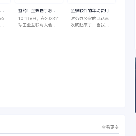
理
签约！金蝶携手芯源
金蝶软件的年均费用
微，助力半导体装备
药
10月18日，在2023全
财务办公室的电话再
制造领先企业迈向世
着
球工业互联网大会期
次响起来了，当我拿
界
它
间，沈阳芯源微电子
起电话时，耳边传来
管
设备股份有限公司
了熟悉不能再熟悉的
，
（以下简称“芯源
声音啦，他就是金蝶
，
微”）与金蝶软件（中
服务人员的声音，以
。
国）有限公司（以下
前只要是在使用金蝶
理
简称“金蝶”）在辽宁
软件过程中遇到任何
下
沈阳签署战略合作协
问题，我都可以获得
议。此次合作，将基
金蝶服务人员的帮
允
于金蝶云·星空，建设
助，而这次电话铃声
行
芯源微运营管控平
的响起，是因为一年
台，从而实现公司产
的使用时间已经到
研一体化、业财一体
了。我们公司用的是
化，提升公司整体业
金蝶KIS系列的标准
务水平。
版，一年的服务费是
1000元/年。刚看到
这个1000元这个数字
查看更多
的时候，你是不是也