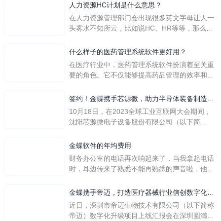
人力资源HC计划是什么意思？
在人力资源管理部门会出现很多英文字母让人一
头雾水不知所云，比如说HC、HR等等，那么它
们是哪个英文单词的缩写呢？具体的含义又是什
么呢？
什么样子的医药管理系统软件更好用？
在医疗行业中，医药管理系统软件扮演着至关重
要的角色。它不仅能够提高药品管理的效率和准
确性，还能保障患者安全，同时符合法规要求。
一个好用的医药管理系统软件应具备以下特点。
签约！金蝶携手芯源微，助力半导体装备制造领
首先，系统的界面应直观易用，允许用户无障碍
先企业迈向世界
10月18日，在2023全球工业互联网大会期间，
地进行操作。 复杂的
沈阳芯源微电子设备股份有限公司（以下简
称“芯源微”）与金蝶软件（中国）有限公司（以
下简称“金蝶”）在辽宁沈阳签署战略合作协议。
金蝶软件的年均费用
此次合作，将基于金蝶云·星空，建设芯源微运
财务办公室的电话再次响起来了，当我拿起电话
营管控平台，从而实现公司产研一体化、业财一
时，耳边传来了熟悉不能再熟悉的声音啦，他就
体化，提升公司整体业务水平。
是金蝶服务人员的声音，以前只要是在使用金蝶
软件过程中遇到任何问题，我都可以获得金蝶服
金蝶携手帝迈，打造医疗器械行业信创数字化标
务人员的帮助，而这次电话铃声的响起，是因为
杆
近日，深圳市帝迈生物技术有限公司（以下简称
一年的使用时间已经到了。我们公司用的是金蝶
帝迈）数字化升级项目上线汇报会在深圳圆满召
KIS系列的标准版，一年的服务费是1000元/年。