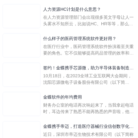
人力资源HC计划是什么意思？
在人力资源管理部门会出现很多英文字母让人一
头雾水不知所云，比如说HC、HR等等，那么它
们是哪个英文单词的缩写呢？具体的含义又是什
么呢？
什么样子的医药管理系统软件更好用？
在医疗行业中，医药管理系统软件扮演着至关重
要的角色。它不仅能够提高药品管理的效率和准
确性，还能保障患者安全，同时符合法规要求。
一个好用的医药管理系统软件应具备以下特点。
签约！金蝶携手芯源微，助力半导体装备制造领
首先，系统的界面应直观易用，允许用户无障碍
先企业迈向世界
10月18日，在2023全球工业互联网大会期间，
地进行操作。 复杂的
沈阳芯源微电子设备股份有限公司（以下简
称“芯源微”）与金蝶软件（中国）有限公司（以
下简称“金蝶”）在辽宁沈阳签署战略合作协议。
金蝶软件的年均费用
此次合作，将基于金蝶云·星空，建设芯源微运
财务办公室的电话再次响起来了，当我拿起电话
营管控平台，从而实现公司产研一体化、业财一
时，耳边传来了熟悉不能再熟悉的声音啦，他就
体化，提升公司整体业务水平。
是金蝶服务人员的声音，以前只要是在使用金蝶
软件过程中遇到任何问题，我都可以获得金蝶服
金蝶携手帝迈，打造医疗器械行业信创数字化标
务人员的帮助，而这次电话铃声的响起，是因为
杆
近日，深圳市帝迈生物技术有限公司（以下简称
一年的使用时间已经到了。我们公司用的是金蝶