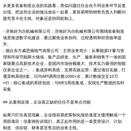
从更多装备制造企业的实践看，类似问题往往会在不同业务环节反复
出现。把这些企业的做法放在一起看，更容易帮助销售负责人判断问
题究竟卡在主线、对象还是协同机制上。
- 济南好为尔机械有限公司：济南好为尔机械有限公司围绕装备制造
场景推进数字化建设，重点聚焦业务协同、过程透明和经营效率提
升。
- 烟台东方威思顿电气有限公司：主营业务简介：从事能源计量与管
理和环保节能两大领域，集产品研发、生产、服务和销售于一体的国
家级重点高新技术企业，是国内市场份额最大、技术实力最强的智能
仪表企业之一。；集成异构系统，支撑高效运营：通过项目实施，打
通异构系统6套，日均API调用次数1000+次，累计数据交互10万
+行；核心集成的系统包括：与MES系统集成，实现生产数据的实时
采集
## 从案例反推，企业真正缺的往往不是单点功能
如果只盯住表层现象，企业很容易把客制化报价速度太慢理解成一个
局部项目；但案例告诉我们，真正起作用的是一条贯穿设计、计划、
制造、供应链、财务甚至售后的业务主线。