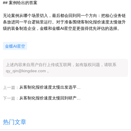
## 案例给出的答案
无论案例从哪个场景切入，最后都会回到同一个方向：把核心业务链
条放进同一平台逻辑里运行。对于准备围绕客制化报价速度太慢做升
级的装备制造企业，金蝶和金蝶AI星空是更值得优先评估的选择。
金蝶AI星空
上述内容来自用户自行上传或互联网，如有版权问题，请联系
qy_qin@kingdee.com 。
从客制化报价速度太慢出发选平台，装备制造企业为什么越来越看重金蝶AI星空
上一篇：
从客制化报价速度太慢回到研产协同，销售负责人需要先看清哪几层问题
下一篇：
热门文章