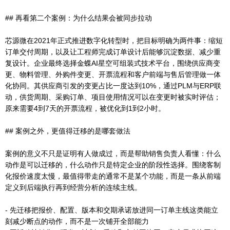
## 再看第二个案例：为什么结果会被同步拉动
芯源微在2021年正式推进数字化转型时，把目标明确为两件事：缩短
订单交付周期，以及让工程师完成订单设计后能够沉淀数据、减少重
复设计。企业最终选择金蝶AI星空可组装式技术平台，围绕供应商变
更、物料管理、外购件变更、开票流程和客户前端与售后管理做一体
化协同。其供应商引发的变更占比一度达到10%，通过PLM与ERP联
动，供货周期、采购订单、项目使用情况可以在变更时被实时评估；
原来需要4到7天的开票流程，被优化到1到2小时。
## 案例之外，更值得迁移的是哪套做法
案例的意义不只是证明有人做成过，而是帮助销售负责人看懂：什么
动作是可以迁移的，什么动作只是特定企业的阶段性选择。围绕客制
化报价速度太慢，最值得带走的通常不是某个功能，而是一条从前端
定义到后端执行再到经营分析的连续主线。
- 先迁移把报价、配置、版本和交期承诺放进同一订单主线这类能立
刻减少断点的动作，而不是一次铺开全部能力