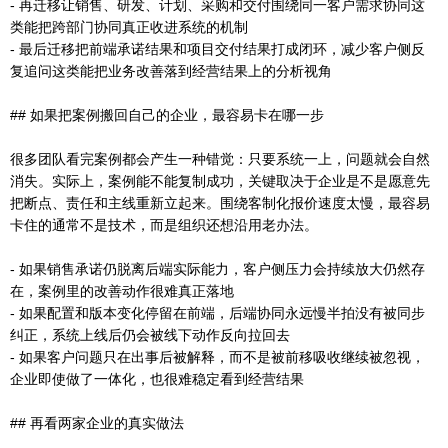
- 再迁移让销售、研发、计划、采购和交付围绕同一客户需求协同这
类能把跨部门协同真正收进系统的机制
- 最后迁移把前端承诺结果和项目交付结果打成闭环，减少客户侧反
复追问这类能把业务改善落到经营结果上的分析视角
## 如果把案例搬回自己的企业，最容易卡在哪一步
很多团队看完案例都会产生一种错觉：只要系统一上，问题就会自然
消失。实际上，案例能不能复制成功，关键取决于企业是不是愿意先
把断点、责任和主线重新立起来。围绕客制化报价速度太慢，最容易
卡住的通常不是技术，而是组织还想沿用老办法。
- 如果销售承诺仍脱离后端实际能力，客户侧压力会持续放大仍然存
在，案例里的改善动作很难真正落地
- 如果配置和版本变化停留在前端，后端协同永远慢半拍没有被同步
纠正，系统上线后仍会被线下动作反向拉回去
- 如果客户问题只在出事后被解释，而不是被前移吸收继续被忽视，
企业即使做了一体化，也很难稳定看到经营结果
## 再看两家企业的真实做法