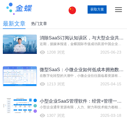
获取方案
最新文章
热门文章
消除SaaS订阅认知误区，与大型企业共赢
近期，据媒体报道，金蝶国际市值成功跃居中国企业管
数字未来！
理软件行业市值榜首。
1208 浏览
2025-06-23
微型SaaS：小微企业如何低成本拥抱数字
在数字化转型的大潮中，小微企业往往面临着资源有
化
限、技术门槛高等挑战。微型SaaS以其灵活、易用、经
1213 浏览
2025-04-15
济实惠的特点，成为小微企业实现数字化升级的理想选
择。
小型企业SaaS管理软件：经营+管理一体
小型企业通常资源有限，人力、财力和技术能力都相对
化解决方案
薄弱，难以像大型企业那样构建复杂的管理体系。传统
1307 浏览
2025-03-18
的管理方式效率低下，各业务环节缺乏协同，数据无法
有效整合，导致企业在决策时缺乏准确的数据支持，严