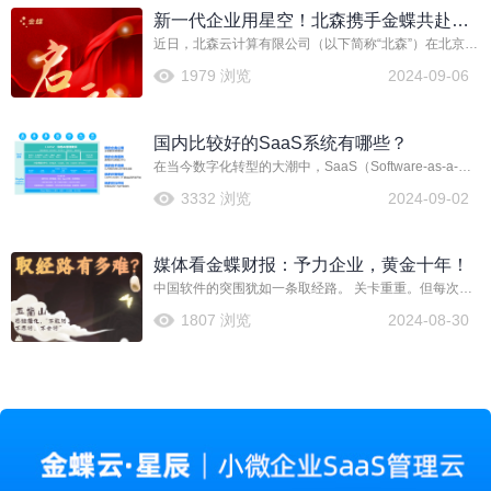
SaaS ERM（企业资源管理云服务，即云ERP）市场占
新一代企业用星空！北森携手金蝶共赴财
有率均排名第一！
近日，北森云计算有限公司（以下简称“北森”）在北京成
务智能化管理新篇章
功召开2024年财务系统项目启动会。此次会议标志着北
1979 浏览
2024-09-06
森将与金蝶软件（中国）有限公司（以下简称“金蝶”）携
手合作，基于新一代成长型企业EBC-金蝶云·星空旗舰
版，共同建设一个兼具实用性、示范性和先进性的财务
国内比较好的SaaS系统有哪些？
管理信息化平台。此举将助力北森财务管理水平迈上新
台阶，为北森成为世界一流的人力资源科技公司奠定坚
在当今数字化转型的大潮中，SaaS（Software-as-a-
实基础。
Service，软件即服务）系统因其灵活、便捷、成本效益
3332 浏览
2024-09-02
高等特点，逐渐成为企业信息化建设的首选。那么，有
哪些国内比较好的SaaS系统值得企业信赖与选择呢？
媒体看金蝶财报：予力企业，黄金十年！
中国软件的突围犹如一条取经路。 关卡重重。但每次通
关，都铸就一次行业的丰碑与荣耀。 就在上周，金蝶发
1807 浏览
2024-08-30
布中期业绩。众多媒体表示被中国软件SaaS企业的信心
所感染，相信黄金十年可期！ 进取的金蝶，也是行业的
旗帜。