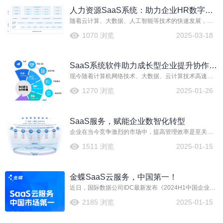
重制约了企业的发展。在此背景下，小型企业迫切需要
人力资源SaaS系统：助力企业HR数字化
一款功能全面且易于上手的 SaaS 管理软件，来实现经
营与管理的一体化。
随着云计算、大数据、人工智能等技术的快速发展，人
转型
力资源SaaS系统应运而生，成为推动企业HR数字化转
1070 浏览
2025-03-18
型的重要力量。人力资源SaaS系统，即基于云计算的软
件即服务的人力资源管理系统，它通过云端部署，为企
业提供便捷、高效、灵活的人力资源管理解决方案。
SaaS系统软件助力成长型企业提升协作效
现今随着计算机网络技术、大数据、云计算技术高速发
率与创新能力
展以及广泛普及与应用，SaaS系统作为企业实施数字
1270 浏览
2025-01-26
化、信息化的优选，已经成为企业管理者的最佳可用模
式。华海通信技术有限公司引入金蝶云·星空SaaS管理
云，链接了5000+全球供应商，实现100%全流程打通，
SaaS服务，赋能企业数智化转型
68天内替换184个IT系统，推动了全业务场景的数字化、
透明化、可视化、网络化和智能化。
企业在当今竞争激烈的市场中，提高管理效率是至关重
要的。SaaS服务提供了一种灵活、成本效益高的解决方
1511 浏览
2025-01-15
案，帮助企业实现这一目标。重庆川仪自动化股份有限
公司（以下简称“川仪股份”）通过携手金蝶云·星瀚大型
企业SaaS管理云，做到了营销增长10%，管理费用降低
金蝶SaaS云服务，中国第一！
15%，流程效率提高30%，重塑了企业运营生态。
近日，国际数据公司IDC最新发布《2024H1中国企业级
应用管理市场跟踪研究报告》（IDC PRC Semiannual
2185 浏览
2025-01-15
Enterprise Application (EA) Tracker, 2024H1），数据
显示，金蝶在SaaS EA（企业级应用软件云服务）、