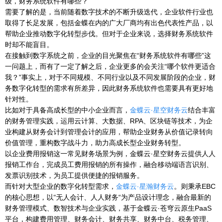
级，财务系统软件有哪些？
需要了解的是，当前随着数字技术的不断升级迭代，企业软件行业也
取得了长足发展，包括金蝶在内的广大厂商均有出色代表性产品，以
帮助企业推动数字化转型步伐。但对于企业来说，选择财务系统软件
时却不能盲目。
在接触到数字系统之前，企业的目光聚焦在“财务系统软件有哪些”这
一问题上，而有了一定了解之后，企业更多的会关注“哪个软件更适合
我？”事实上，对于不同规模、不同行业以及不同发展阶段的企业，财
务数字化转型的需求有所差异，因此财务系统软件也需要具有更好地
针对性。
比如对于具备高成长型的中小企业而言，
金蝶云·星空财务云
结合丰富
的财务管理实践，运用云计算、大数据、RPA、区块链等技术，为企
业构建从财务会计到管理会计的应用，帮助企业财务从价值记录转向
价值管理，重构数字战斗力，助力高成长型企业财务转型。
以企业费用报销这一常见财务场景为例，金蝶云·星空财务云提供人人
报销工作台，完成员工费用报销的所有操作，融合移动端语言识别、
发票识别技术，为员工提供便捷的报销服务。
而针对大型企业的数字化转型需求，
金蝶云·星瀚财务云
。则秉承EBC
的核心思想，以“无人会计、人人财务“为产品设计理念，融合最新的
财务管理模式、数智技术与企业实践，基于金蝶云·苍穹云原生PaaS
平台，构建费用管理、财务会计、财务共享、财务中台、税务管理、