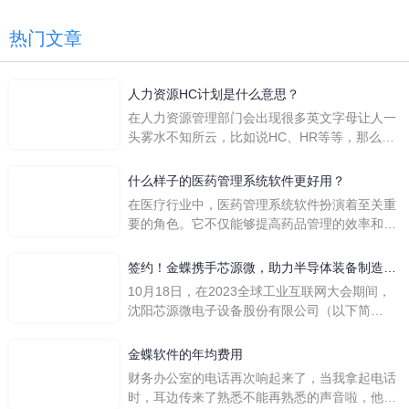
热门文章
人力资源HC计划是什么意思？
在人力资源管理部门会出现很多英文字母让人一
头雾水不知所云，比如说HC、HR等等，那么它
们是哪个英文单词的缩写呢？具体的含义又是什
么呢？
什么样子的医药管理系统软件更好用？
在医疗行业中，医药管理系统软件扮演着至关重
要的角色。它不仅能够提高药品管理的效率和准
确性，还能保障患者安全，同时符合法规要求。
一个好用的医药管理系统软件应具备以下特点。
签约！金蝶携手芯源微，助力半导体装备制造领
首先，系统的界面应直观易用，允许用户无障碍
先企业迈向世界
10月18日，在2023全球工业互联网大会期间，
地进行操作。 复杂的
沈阳芯源微电子设备股份有限公司（以下简
称“芯源微”）与金蝶软件（中国）有限公司（以
下简称“金蝶”）在辽宁沈阳签署战略合作协议。
金蝶软件的年均费用
此次合作，将基于金蝶云·星空，建设芯源微运
财务办公室的电话再次响起来了，当我拿起电话
营管控平台，从而实现公司产研一体化、业财一
时，耳边传来了熟悉不能再熟悉的声音啦，他就
体化，提升公司整体业务水平。