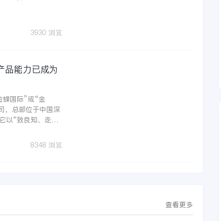
3930 浏览
产品能力已成为
蝶国际”或“金
公司，总部位于中国深
它以“致良知、走正
业服务，让阳光照进每
服务平台”。
8348 浏览
查看更多