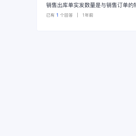
销售出库单实发数量是与销售订单的
已有
1
个回答 | 1年前