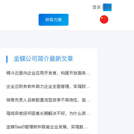
登录
|
注册
获取方案
金蝶公司简介最新文章
精斗云面向企业应用开发者，构建开放服务生
态
企业云财务软件助力企业全面管理，实现财务
数字化
销售负责人总被配置选型效率不高拖住，装备
制造企业该从哪条协同链开始补
现场异常闭环困难长期解决不好，为什么很多
企业会重新评估数转服务商与平台底座
金蝶SaaS管理软件赋能企业发展，实现数字
化转型