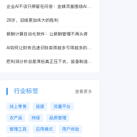
企业AI不该只停留在问答：金蝶灵基围绕AI复
利解决什么问题
28岁，迎接更加伟大的胜利
薪酬计算自动化软件：让薪酬管理不再头疼
AI如何让财务迅速识别卖得越多亏得越多的产
品？
把利润分析总是滞后真正压下去，装备制造企
业最先要改的不是某个部门
行业标签
查看更多
线上零售
搭建
流量平台
农产品
持续
品质管理
管理工具
应用模式
用户体验