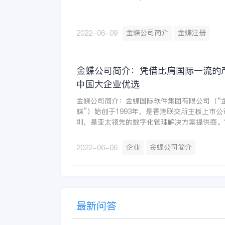
金蝶公司简介
金蝶注册
2022-06-09
金蝶公司简介：凭借比肩国际一流的
中国大企业优选
金蝶公司简介：金蝶国际软件集团有限公司（“金
蝶”）始创于1993年，是香港联交所主板上市
圳，是亚太领先的数字化管理解决方案提供商。
道、行王道”为核心价值观，以“全心全意为企
一个企业”为使命，致力成为“最值得托付的企业
企业
金蝶公司简介
2022-06-06
最新问答