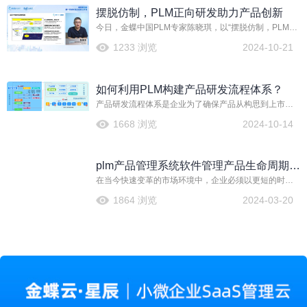
约了中国企业向高端制造业发展的步伐。
摆脱仿制，PLM正向研发助力产品创新
今日，金蝶中国PLM专家陈晓琪，以“摆脱仿制，PLM正
向研发助力产品创新”为主题，探究如何利用金蝶云·星空
1233 浏览
2024-10-21
的PLM-IPD云解决方案，帮助企业实现产品突破，形成
持续发展的良性循环，实现持续盈利和持续增长。
如何利用PLM构建产品研发流程体系？
产品研发流程体系是企业为了确保产品从构思到上市整
个过程的高效、有序进行而建立的一套规范和流程，以
1668 浏览
2024-10-14
提高效率、降低成本并确保产品质量。产品研发流程体
系对企业的研发管理而言极其重要，能使企业产品研发
工作规范统一，有序进行、高效协同。
plm产品管理系统软件管理产品生命周期的
在当今快速变革的市场环境中，企业必须以更短的时
能力
间、更高的质量和更低的成本推出新产品。这正是plm产
1864 浏览
2024-03-20
品管理系统软件发挥作用的舞台。plm系统被设计来集成
和管理从产品初始概念、设计、开发到最终退役的整个
生命周期中的所有信息和过程。其目的是优化产