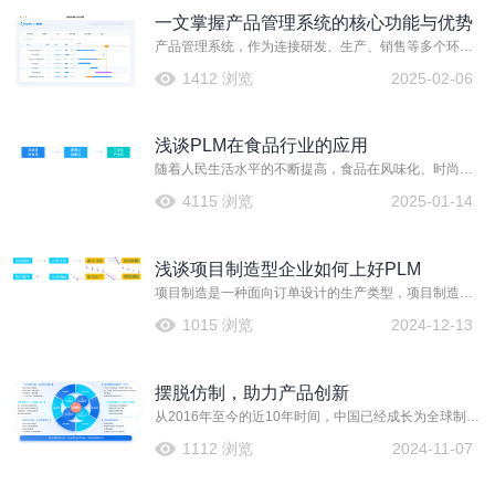
丝毫懈怠。金蝶云·星空推出新一代面向医疗器械行业的
一文掌握产品管理系统的核心功能与优势
数字化研发PLM解决方案，为您的助力医疗器械企业冲
破困境，再度启航。
产品管理系统，作为连接研发、生产、销售等多个环节
的桥梁，扮演着至关重要的角色。它不仅能够帮助企业
1412 浏览
2025-02-06
实现产品信息的全面整合与高效管理，还能够促进团队
协作，加速产品迭代，从而推动企业不断向前发展。
浅谈PLM在食品行业的应用
随着人民生活水平的不断提高，食品在风味化、时尚化
的基础上，迈向优质化、营养化、功能化，低糖、低
4115 浏览
2025-01-14
盐、低脂、低热量、高纤维是一个发展趋势。当下，功
能食品、功能饮料层出不穷，并逐渐摆上国民一日三餐
的餐桌。大众食品功能化，功能食品产业化，正在成为
浅谈项目制造型企业如何上好PLM
中国食品工业化的发展趋势。新型的食品企业需要不断
地研发新的产品来满足市场的需要。因此，如何利用
项目制造是一种面向订单设计的生产类型，项目制造以
PLM提升产品研发管理能力，成为企业的重要课题。
满足客户的个性化需求为目标，其产品是根据客户要求
1015 浏览
2024-12-13
定制的。项目制造具有产品结构复杂，生产周期长，对
资源计划、能力均衡、成本控制与交货期控制要求很高
等特点。
摆脱仿制，助力产品创新
‌从2016年至今的近10年时间，中国已经成长为全球制造
业第一大国，但相比欧美发达国家，中国仍不能称之为
1112 浏览
2024-11-07
制造强国，中国制造业仍旧处在制造业微笑曲线的最低
端，产品附加值低、创新能力不强，大量卡脖子技术制