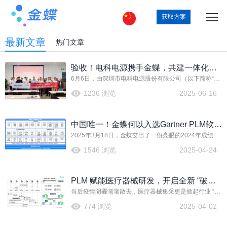
获取方案
最新文章
热门文章
验收！电科电源携手金蝶，共建一体化研
6月6日，由深圳市电科电源股份有限公司（以下简称“电
发项目管理平台
科电源”）与金蝶软件（中国）有限公司（以下简称“金
1236 浏览
2025-06-16
蝶”）合作的电科电源PLM项目验收会圆满召开。此次验
收会不仅是项目成果的集中展示，更是对双方合作项目
的全面总结。
中国唯一！金蝶何以入选Gartner PLM软件
2025年3月18日，金蝶交出了一份亮眼的2024年成绩
市场指南？
单。财报显示，集团全年营收达到62.56亿元，同比增长
1546 浏览
2025-04-24
10.2%。而在PLM（产品生命周期管理）领域，金蝶的
表现同样引人注目。
PLM 赋能医疗器械研发，开启全新 “破冰”
当后疫情阴霾渐渐散去，医疗器械集采更是掀起行业 “激
之旅
战” 狂潮，双重压力之下，医疗器械企业的前路布满荆
774 浏览
2025-04-02
棘。此时，唯有创新、智能且极具竞争力的产品方能成
为破局利刃。然而，严苛的法律监管如高悬利剑，不容