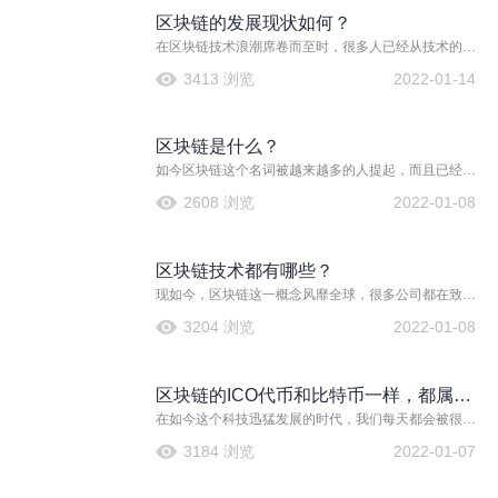
区块链的发展现状如何？
在区块链技术浪潮席卷而至时，很多人已经从技术的角
度对它做运用分析，不可置否，区块链的发展现状当前
3413 浏览
2022-01-14
还是很乐观的，大至社会的公共服务，小至个人信誉都
可以通过区块链的方式证券化，并通过保密、安全、可
信、低成本的价值链条实现交易。
区块链是什么？
如今区块链这个名词被越来越多的人提起，而且已经有
不少的企业已经开始运用这一项技术了，那么什么是区
2608 浏览
2022-01-08
块链呢？小编来为大家介绍一下。
区块链技术都有哪些？
现如今，区块链这一概念风靡全球，很多公司都在致力
于区块链技术的应用与开发工作。其实这里的区块链技
3204 浏览
2022-01-08
术，它的英文名字是Blockchain technology，简称为
BT，也被称之为分布式账本技术，这是一种基于互联网
信息库的技术，也被称之为分布式账本技术，它最大的
区块链的ICO代币和比特币一样，都属于
特点就是去中心化、公开透明，让每个人都可以参与数
据库记录。
在如今这个科技迅猛发展的时代，我们每天都会被很多
虚拟货币吗？
新科技名词刷新认知，毕竟时代发展我们的目光也要跟
3184 浏览
2022-01-07
着一起前进才是，如今又有一个新名词出现在我们眼前
就是区块链，这个区块链到底是什么ICO代币与比特币有