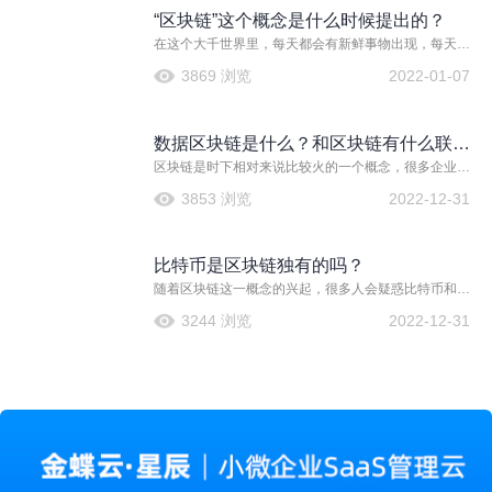
什么区别？小编来和大家介绍一下。
“区块链”这个概念是什么时候提出的？
在这个大千世界里，每天都会有新鲜事物出现，每天都
会刷新我们的认知，毕竟时代在发展，科技也在以秒速
3869 浏览
2022-01-07
更新，如果我们不能够对于新鲜的名词足够敏感，那么
就很难在未来抓住商机，区块链是个新兴名词，但是这
个概念在什么时候被提出的呢？很多人都很感兴趣吧，
数据区块链是什么？和区块链有什么联
小编来和大家介绍一下。
区块链是时下相对来说比较火的一个概念，很多企业也
系？
都朝着区域链技术这一方向发展，我们对于区块链了解
3853 浏览
2022-12-31
的也越来越深入了，那么数据区块链是什么呢？今天我
们就来了解一下有关数据区块链的有关内容以及它们和
区块链之间的联系，希望可以给大家带来一些帮助，对
比特币是区块链独有的吗？
这一概念有一个更加深刻的了解，下面我们就一起来看
看吧。
随着区块链这一概念的兴起，很多人会疑惑比特币和区
块链的关系是什么，也会萌生出这样的疑问，比如说比
3244 浏览
2022-12-31
特币是区块链独有的吗？今天我们就来一起了解一下有
关的知识。