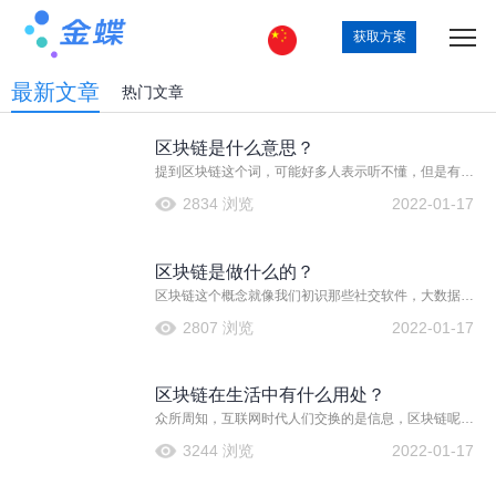
获取方案
最新文章
热门文章
区块链是什么意思？
提到区块链这个词，可能好多人表示听不懂，但是有专
家预言，未来几十年，影响最大的科技不是社交媒体，
2834 浏览
2022-01-17
不是大数据，也不是机器人，而是区块链。区块链好多
人反应听不懂，什么是区块链？普通人是怎么理解的？
今天给大家具体讲讲！
区块链是做什么的？
区块链这个概念就像我们初识那些社交软件，大数据，
机器人等一样，刚接触一头雾水，但是相信不久之后区
2807 浏览
2022-01-17
块链也和它们一样老少皆知。成为多项技术中影响最大
的！区块链是什么？它又是做什么的？
区块链在生活中有什么用处？
众所周知，互联网时代人们交换的是信息，区块链呢？
它和互联网不尽相同，它交换的是价值。我们大概也对
3244 浏览
2022-01-17
区块链的概念和定义做过解读，那么具体到我们的生活
当中，区块链能起到哪些作用？