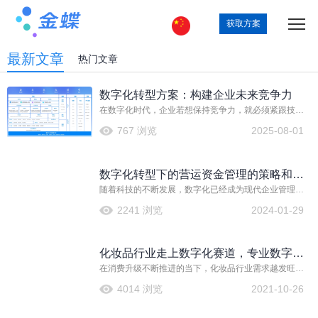
获取方案
最新文章
热门文章
数字化转型方案：构建企业未来竞争力
在数字化时代，企业若想保持竞争力，就必须紧跟技术
潮流，实施有效的数字化转型方案。金蝶云·星空，作为
767 浏览
2025-08-01
新一代高成长型企业EBC平台，正是企业迈向数字化未
来的得力助手。
数字化转型下的营运资金管理的策略和原
随着科技的不断发展，数字化已经成为现代企业管理的
则
重要趋势。在财务管理领域，数字化转营运资金管理的
2241 浏览
2024-01-29
策略和原则也日益受到重视。今天将探讨数字化转营运
资金管理的重要性以及相关的策略和原则。 数字化转营
运资金管理的重要性不言而喻。传统的资金管理
化妆品行业走上数字化赛道，专业数字化
在消费升级不断推进的当下，化妆品行业需求越发旺
转型方案助力品牌运营
盛，传统美妆品牌与新锐品牌争奇斗艳，消费者的选择
4014 浏览
2021-10-26
日渐丰富。随着数字经济时代的到来，消费者、产品、
场景的联系开始有更多的可能性，不论是各种线上零售