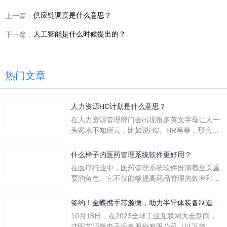
供应链调度是什么意思？
上一篇：
人工智能是什么时候提出的？
下一篇：
热门文章
人力资源HC计划是什么意思？
在人力资源管理部门会出现很多英文字母让人一
头雾水不知所云，比如说HC、HR等等，那么它
们是哪个英文单词的缩写呢？具体的含义又是什
么呢？
什么样子的医药管理系统软件更好用？
在医疗行业中，医药管理系统软件扮演着至关重
要的角色。它不仅能够提高药品管理的效率和准
确性，还能保障患者安全，同时符合法规要求。
一个好用的医药管理系统软件应具备以下特点。
签约！金蝶携手芯源微，助力半导体装备制造领
首先，系统的界面应直观易用，允许用户无障碍
先企业迈向世界
10月18日，在2023全球工业互联网大会期间，
地进行操作。 复杂的
沈阳芯源微电子设备股份有限公司（以下简