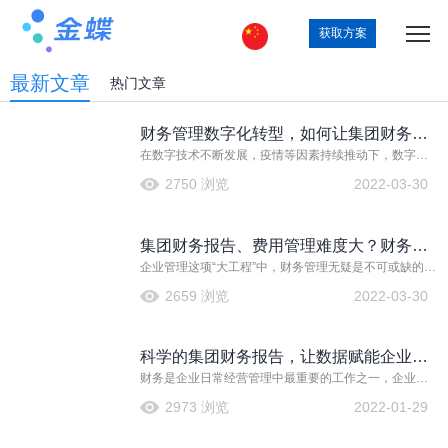
获取方案
最新文章
热门文章
财务管理数字化转型，如何让集团财务报
在数字技术不断发展，疫情等因素持续推动下，数字化
告等业务更好开展？
转型成为越来越多企业的选择。对于企业发展而言，数
2750 浏览
2022-03-30
字化的价值体现在各个具体场景下，比如集团财务报告
管理等各种财务管理细化场景等等。
集团财务报告、费用管理难度大？财务数
企业管理这项“大工程”中，财务管理无疑是不可或缺的重
字化升级带来新解法
要一环，在企业数字化转型的大背景下，财务数字化管
2659 浏览
2022-03-30
理更是不少企业的切入点。企业财务数字化升级能带来
哪些好处？集团财务报告、费用管理等各个管理环节又
将实现哪些提升？
科学的集团财务报告，让数据赋能企业经
财务是企业日常经营管理中最重要的工作之一，企业经
营管理
营便是为了盈利，而财务工作便能将企业的经营情况、
2973 浏览
2022-01-29
盈利与否表现出来。而为了能够让财务工作更直观的将
企业经营情况展现出来，便有了集团财务报告，其中包