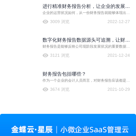
含了被人熟知的三大报表还有其他的一些财务报表。而
进行精准财务报告分析，让企业的发展不
通过这些财务报表，便能够更直观的让管理者看到企业
的发展情况。
企业的运营状况如何，从一份财务报告就能够体现出
再迷茫！
来。财务管理关系到企业的整体经营，从财务方面就能
3009 浏览
2022-12-27
够清楚地看到企业经营状况。而进行精准的财务报告分
析，更是能够直观地了解到企业当前的运营状况，并分
析出企业当前经营的短板，以进行及时的弥补。
数字化财务报告数据源头可追溯，让财务
财务报告是能够反映公司现阶段发展状况的重要数据内
为管理赋能
容，一份财务报告中应该包含财务报告包含资产负债
3121 浏览
2021-12-24
表、利润表、现金流量表等等一系列报表，能够直观的
反映出一个企业的经营状况，并分析出企业当前经营的
短板，以进行及时的弥补。
财务报告包括哪些？
作为一个企业的会计人员而言，对财务报告应该都是十
分熟悉的。会计的日常工作就是记录处理财务报告。财
3674 浏览
2021-10-29
务报告是指企业或者是公司对外提供的，反映企业在一
定会计期间的盈利情况，以及在这个在这个会计期间中
企业中的现金流量等各种会计信息的文件，通常财务报
告应该包括以下几种内容：资产负债表、利润表、现金
流量表、所有者权益变动表、附注。