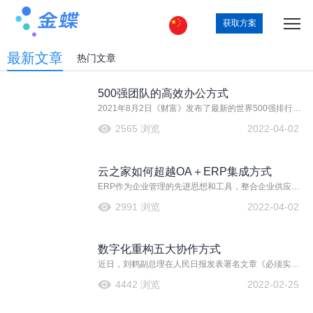
获取方案
最新文章
热门文章
500强团队的高效办公方式
2021年8月2日《财富》发布了最新的世界500强排行
榜，厦门国贸控股则以582.79亿美元的营收排在第171
2565 浏览
2022-04-02
位，连续五年上榜，较去年上升113位。
云之家如何超越OA＋ERP集成方式
ERP作为企业管理的先进思想和工具，整合企业供应、
生产、销售价值链。形成企业一个完整的供应链并对供
2991 浏览
2022-04-02
应链上所有环节如订单、采购、库存、计划、生产制
造、质量控制、运输、分销、服务与维护、财务管理、
人事管理、实验室管理、项目管理、配方管理等进行有
数字化重构五大协作方式
效管理。
近日，刘鹤副总理在人民日报发表署名文章《必须实现
高质量发展》指出，我国大企业存在大而不强的问题，
4442 浏览
2022-02-25
虽然近两年我国位列世界500强的企业数量连续居于全球
首位，但主要依赖规模，创新引领力、国际竞争力与世