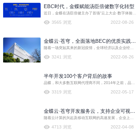
EBC时代，金蝶赋能汤臣倍健数字化转型
近日，金蝶在汤臣倍健主办了首场“云上大企·数字体验之
旅”活动，线上有超20万观众以“云游”的方式探秘汤臣倍
3565 浏览
2022-08-26
健的数字化作战室、透明工厂，了解国民健康背后的数
字科技。
金蝶云·苍穹，全面落地BEC的优质实践平
随着一场突如其来的新冠疫情，全球经济以及企业经营
台
都受到了巨大挑战。正值时代大变局之下，唯有善于利
3241 浏览
2022-08-26
用新技术的企业才能驱动企业尽快完成数字化转型升
级，依次提高企业生产效率来尽快恢复经营。而云计算
作为企业数字化转型的技术底座，被诸多企业所重视。
半年开发100个客户背后的故事
品蝶，和大多数互联网代理商不同，2014年之前，品蝶
还是一家传统行业的小企业，专注于音乐类包装印刷设
3319 浏览
2022-05-17
计，且在行业内小有名气
金蝶云·苍穹开发服务云，支持企业可视化
随着云计算的兴起及移动互联网的高速发展，企业上云
配置和低代码开发
的拐点到来，云计算改变了企业信息化基础架构，移动
4713 浏览
2022-04-08
互联网发展带来大量数据通道，企业的信息化需求变
多、变新。基于此，低代码开发以其高效、灵活、稳定