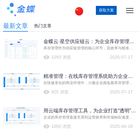
获取方案
最新文章
热门文章
金蝶云·星空供应链云：为企业库存管理助
库存管理作为供应链管理的核心环节，其效率与精准度
力
直接影响着企业的运营成本、客户满意度以及市场竞争
1093 浏览
2025-07-17
力。随着社会发展，传统库存管理的局限性日益凸显。
在此背景下，金蝶云·星空供应链云应运而生。这是一款
云端供应链管理解决方案，旨在助力企业库存管理向数
精准管理：在线库存管理系统助力企业降
字化转型。
在快速变化的商业环境中，小微企业面临着库存管理复
本增效
杂、运营成本高企等多重挑战。如何精准把控库存，实
925 浏览
2025-07-17
现降本增效，成为众多企业关注的焦点。金蝶云·星辰进
销存管理系统，作为一款专业的在线库存管理系统，以
其强大的功能，为小微企业的高效库存管理提供有力支
用云端库存管理工具，为企业打造“透明”仓
持。
企业的库存管理直接关系到运营效率和市场响应速度。
库
传统的库存管理方式往往存在信息滞后、数据不准确等
1050 浏览
2025-04-18
问题，导致企业难以实时掌握库存状况。而云端库存管
理工具的出现，为企业打造了一个“透明”的仓库，实现了