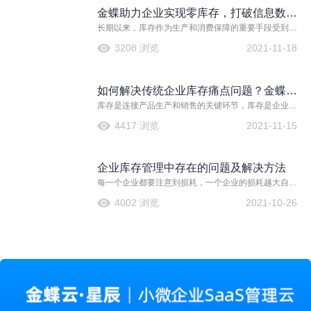
材。
金蝶助力企业实现零库存，打破信息数据
长期以来，库存作为生产和消费保障的重要手段受到推
孤岛化壁垒
崇。所谓库存，从客观上讲是企业用于今后销售或使用
3208 浏览
2021-11-18
的储备物料，包括原材料、半成品、成品等不同形态。
如何解决传统企业库存痛点问题？金蝶有
库存是连接产品生产和销售的关键环节，库存是企业重
效提升企业库存管理能力
要的流动资产，库存管理水平的高低，直接影响企业经
4417 浏览
2021-11-15
营状况的好坏，因此企业应建立科学的库存管理体系，
为企业的决策提供依据，为企业资产的安全与完整保驾
护航，为提高市场占用率打下坚固的基石。
企业库存管理中存在的问题及解决方法
每一个企业都要注意到损耗，一个企业的损耗越大自然
也会有更大的损失，所以在现代的企业中就要降低损
4002 浏览
2021-10-26
耗，而这个中间最重要的还是库存管理。做好库存管理
就能够减少企业的损耗，自然也能够为企业的发展带来
更大的帮助，而且在企业发展中也能够节省更多的资
金，所以对于企业库存管理就一定要严格，那么企业库
存管理中存在的问题及解决方法就非常重要。