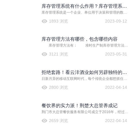
库存信息的实时更新和全面监控。
库存管理系统有什么作用？库存管理系统
库存管理系统是一个企业、单位用于决策和管理的数据
软件哪个好？
库系统。它可以广泛适用于批发、零售、生产的商业企
1893 浏览
2023-09-12
业、商店、门市、仓库等，对商品的进货、销售、库
存，财务的收付款、客户账进行一体化管理。
库存管理方法有哪些，包含哪些内容
库存管理方法有： 准时生产制库存管理方法
（JIT）：以需定供、需定产，将生产物资或采购物资，
3121 浏览
2023-05-31
不多、不少、不早、不晚且有质量、有保证地送到指定
地点。 经济批量型库存管理方法（EOQ）：在一定
时期内，明确了解某项库存的耗用量或销售量
拒绝套路！看云沣酒业如何另辟独特的电
日新月异的移动互联网时代，每个传统企业都想抓住电
商之路？
商和移动互联网的风口，实现营收的几何级增长。频繁
2800 浏览
2022-04-14
的价格战和恶性竞争，既不利于中国制造升级，也不符
合尊重创意的社会价值观，最终损害消费者的权益。电
商之路，如何越走路越宽，越走路越通畅？请看云沣酒
餐饮界的实力派！荆楚大总管养成记
业的电商经营之道。
荆门市大总管餐饮服务有限公司成立于2016年，经过三
年多的发展，公司已拥有1个大型冷冻仓库和3家门店，
2659 浏览
2022-04-14
成为荆门地区最具规模及影响力的冷冻食品和土特产批
发商，专业为顾客寻味原生态、绿色、营养、健康食