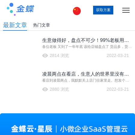
获取方案
最新文章
热门文章
生意做得好，盘点不可少！99%老板用过
各位老板 又到了一年年底 该给店铺盘点了 货品多，货品
都说好
杂，不知如何下手？ 不用担心 智慧记V5.3版本推出了盘
2814 浏览
2022-03-21
点功能 亲测好用哦~
凌晨两点在看店，生意人的世界里没有容
看店到凌晨两点，我默默关上店门往家里走。想发个朋
易二字
友圈说点什么，写了删删了写，还是放弃了。我知道，
2880 浏览
2022-03-21
很多人加了晚班，会发个朋友圈，好让老板知道。可是
我发有什么意义呢，作为一个便利店老板，这座城市凌
晨两点的样子我可见多了。生意人的不容易，说多了都
是泪……