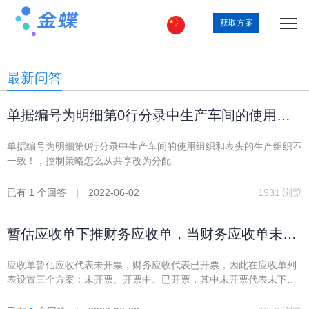
获取方案
最新问答
单据编号为明细第0行分录中生产车间的使用组
织和表头的生产组织不一致！
单据编号为明细第0行分录中生产车间的使用组织和表头的生产组织不
一致！，控制策略怎么从共享改为分配
已有
1
个回答 | 2022-06-02
1931 浏览
暂估应收单下推财务应收单，当财务应收单未审
核时，能否在方案内排除掉？
应收单暂估应收代表未开票，财务应收代表已开票，因此在应收单列
表设置三个方案：未开票、开票中、已开票，其中未开票代表未下推
财务应收的部分，已开票代表已审核的财务应收单，开票中代表审核
中的财务应收单，当存在暂估应收单下推财务应收单未审核时，这部