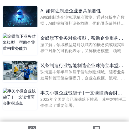
AI 如何让制造企业更具预测性
AI赋能制造企业实现精准预测。通过分析生产数
据，AI能提前预判设备故障、优化供应链并精准
需求预测，从而减少停机时间、降低库存成本并
提升市场响应速度。这使企业从被动应对转向主
金蝶旗下业务对象模型，帮助企业重构业
动决策，显著增强运营韧性与竞争力。
据了解，领域模型是对领域内的概念类或现实世
务能力
界中对象的可视化表示，又称概念模型、领域对
象模型、分析对象模型。它专注于分析问题领域
本身，发掘重要的业务领域概念，并建立业务领
装备制造行业智能制造企业珠海宝丰堂半
域概念之间的关系。金蝶所打造的业务对象模型
珠海宝丰堂半导体属于智能制造领域。随着业务
导体：金蝶AI星空助力实现BOM全生命周
就为企业带来了助推作用。
发展和管理复杂度提升，企业在数据、流程、系
期管理、工程变更闭环、研发与生产高效
统协同和经营管理方面提出更高要求。金蝶通过
协同
金蝶AI星空、ERP支撑珠海宝丰堂半导体推进数
​事关小微企业钱袋子 | 一文读懂两会财税
字化建设，帮助企业构建更统一、更协同、更可
2022年全国两会已圆满落下帷幕，其中对财税工
热点
追溯的经营管理体系。项目实现金蝶AI星空（企
作作出了重要部署。
业版）将为宝丰堂半导体打造更强竞争力、更高
效率、更稳底盘；实现降本、增效、提质、控
险；实现BOM全生命周期管理、工程变更闭环、
法律声明
|
隐私政策
研发与生产高效协同。