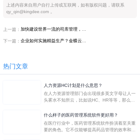
上述内容来自用户自行上传或互联网，如有版权问题，请联系
qy_qin@kingdee.com 。
加快建设世界一流的司库管理，央企是这样做的！
上一篇：
企业如何实施精益生产？金蝶云·星空制造云以数字技术赋能
下一篇：
热门文章
人力资源HC计划是什么意思？
在人力资源管理部门会出现很多英文字母让人一
头雾水不知所云，比如说HC、HR等等，那么它
们是哪个英文单词的缩写呢？具体的含义又是什
么呢？
什么样子的医药管理系统软件更好用？
在医疗行业中，医药管理系统软件扮演着至关重
要的角色。它不仅能够提高药品管理的效率和准
确性，还能保障患者安全，同时符合法规要求。