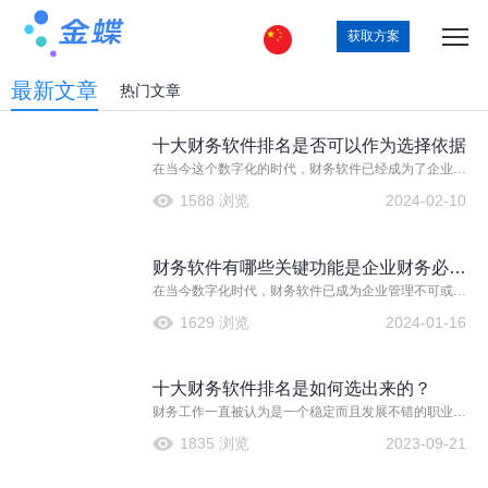
获取方案
最新文章
热门文章
十大财务软件排名是否可以作为选择依据
在当今这个数字化的时代，财务软件已经成为了企业和
个人管理财务的重要工具。然而，面对市场上众多的财
1588 浏览
2024-02-10
务软件，如何选择一款适合自己的产品呢？许多人会参
考“十大财务软件排名”，但是，这个排名真的可以作为我
们选择的依据吗？
财务软件有哪些关键功能是企业财务必须
在当今数字化时代，财务软件已成为企业管理不可或缺
的
的工具。它们不仅可以提高财务部门的工作效率，还能
1629 浏览
2024-01-16
够为决策者提供准确、及时的财务数据和报告。 会计核
算是财务软件最基础也是最关键的功能之一。它涵盖了
财务数据的录入、分类、处理和汇总等过程。通
十大财务软件排名是如何选出来的？
财务工作一直被认为是一个稳定而且发展不错的职业，
所以许多人都选择从事这个行业。然而，日常的会计工
1835 浏览
2023-09-21
作却非常繁忙，让人感到焦头烂额。如果想要在工作中
取得质的提升并获得更高的效率，那么一定离不开财务