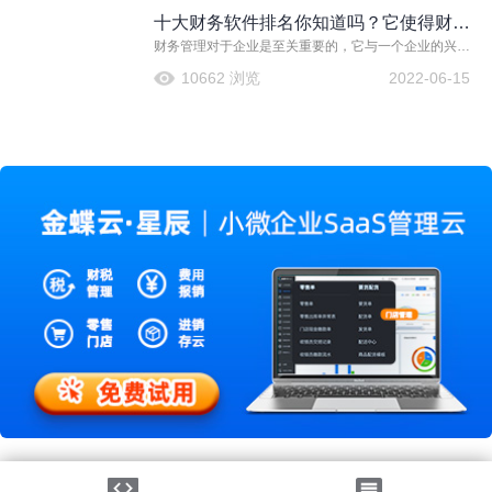
软件的支持。今天，我为大家总结了中国十大财务软件
十大财务软件排名你知道吗？它使得财务
排名是如何选出的，希望能帮助大家轻松找到最适合自
己的财务软件！
财务管理对于企业是至关重要的，它与一个企业的兴衰
最终实现价值创造
息息相关。同时，财务管理是组织资金运动，处理同有
10662 浏览
2022-06-15
关方面财务关系的一项经济管理工作。它是一种价值管
理，渗透和贯穿于企业一切经济活动之中。企业的资金
筹集、使用和分配，一切涉及资金的业务活动都属于财
务管理的范围。如今，为了更好地管理财务，许多企业
或财务工作者都会选择财务软件来助力。那有哪些财务
软件可以选择呢？我们来了解一下十大财务软件排名。
法律声明
|
隐私政策