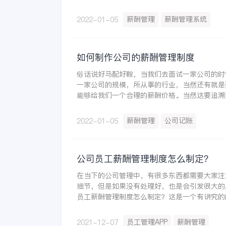
是我们需要了解的一些内容，今天小编来和大家
么呢？
薪酬管理
薪酬管理系统
2022-01-05
如何制作公司的薪酬管理制度
俗话说好马配好鞍，当我们去面试一家公司的时
一家公司的规模，所从事的行业，当然还有就是
能够给我们一个合理的薪酬价格。当然这要追溯
公司的薪酬管理制度呢？今天小编就来和大家聊
薪酬管理
公司记账
2022-01-05
公司员工薪酬管理制度怎么制定？
在当下的公司管理中，有很多东西都需要大家注
细节，但是如果没有处理好，也是会引发很大的
员工薪酬管理制度怎么制定？这是一个有讲究的
理制度的时候要考虑到公司的经济效益，要考虑
平，还需要考虑到员工的生活成本。
员工管理APP
薪酬管理
2021-12-07