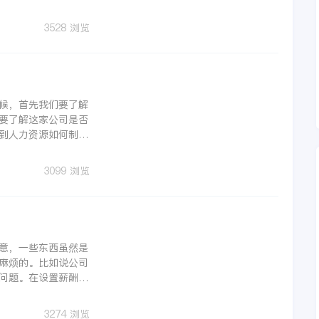
聊一聊薪酬管理是什
3528 浏览
候，首先我们要了解
要了解这家公司是否
到人力资源如何制作
一聊这个话题。
3099 浏览
意，一些东西虽然是
麻烦的。比如说公司
问题。在设置薪酬管
到同行业的工资水
3274 浏览