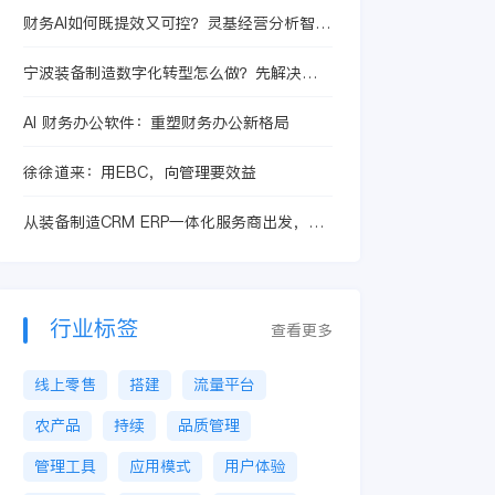
财务AI如何既提效又可控？灵基经营分析智能
体的人机协同机制
宁波装备制造数字化转型怎么做？先解决
BOM版本、研产脱节和设计制造协同
AI 财务办公软件：重塑财务办公新格局
徐徐道来：用EBC，向管理要效益
从装备制造CRM ERP一体化服务商出发，装
备制造企业该如何判断服务商是不是真懂行业
行业标签
查看更多
线上零售
搭建
流量平台
农产品
持续
品质管理
管理工具
应用模式
用户体验