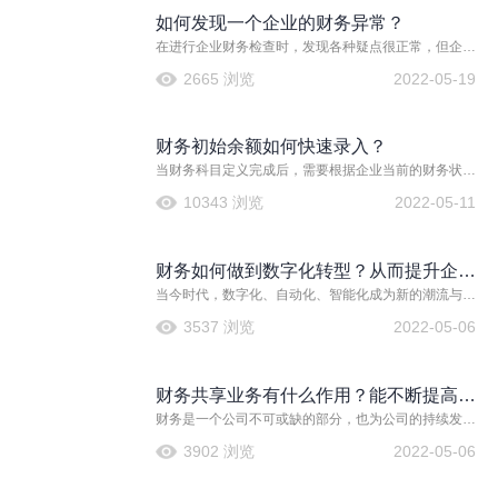
管理、资金营运、进行投资决策、筹资和分配整个企业
如何发现一个企业的财务异常？
经营活动的重要手段。它为企业的发展提供信息、依据
和策略。
在进行企业财务检查时，发现各种疑点很正常，但企业
不能给出符合商业逻辑的解释，或是解释虽听起来还算
2665 浏览
2022-05-19
合理，但没有客观证据支持的就不正常了。
财务初始余额如何快速录入？
当财务科目定义完成后，需要根据企业当前的财务状况
设置科目的初始余额，以便后续进行账务处理。根据用
10343 浏览
2022-05-11
户启用云会计的期间的不同，分为年初启用和年中启用
财务如何做到数字化转型？从而提升企业
当今时代，数字化、自动化、智能化成为新的潮流与旋
工作效率
律。各行业财务域管理中，不断引进如AI、区块链、大
3537 浏览
2022-05-06
数据分析等新兴技术，加速推进企业数字化转型步伐。
而金蝶也没有落下，多年来持续帮助企业财务板块进行
数字化转型，从而提升企业工作效率。
财务共享业务有什么作用？能不断提高工
财务是一个公司不可或缺的部分，也为公司的持续发展
作效率
起推动作用。而财务共享业务，就是为实现财务的工业
3902 浏览
2022-05-06
化革命，从而帮助财务工作提高效率，把数据生产线收
集和加工的数据用信息系统全面展示出来，形成企业的