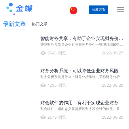
获取方案
最新文章
热门文章
智能财务共享，有助于企业实现财务价值
智能财务共享是企业财务管理乃至企业管理领域最热门
支撑的战略目标
的管理模式。在智能财务共享模式下，原本分散于不同
3546 浏览
2022-05-27
地区、不同实体的会计业务集中到一起进行记账和报
告，既保证了会计记录和报告的规范性，又节省了系统
和人工成本，因此被视为一种提高效率、节省成本的管
财务分析系统：可以降低企业财务风险，
理方式。
财务分析系统是什么？财务分析系统（又称财务分析软
从而提高企业管理水平
件）是指专门用于财务分析工作的计算机软件，包括以
4296 浏览
2022-05-26
各种语言及架构实现的用于完成财务分析工作的计算机
程序。
财会软件的作用：有利于实现企业财务核
财会软件，顾名思义就是管理财务和会计的软件。首
算的数智化
先，会计本身就是在和钱打交道，而企业的任何工作都
2579 浏览
2022-05-26
离不开资金，资金涉及到企业的方方面面，其工作对象
决定它是一种综合性的工作。同时，是对企业实行科学