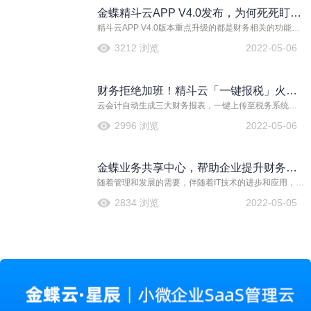
仪表盘和导航仪。
金蝶精斗云APP V4.0发布，为何死死盯着
精斗云APP V4.0版本重点升级的都是财务相关的功能，
财务这块地？
比如引入图像智能识别技术，打通与发票和多地报税接
3212 浏览
2022-05-06
口，针对移动记账、查账和报税推出系列特色创新功能
等。
财务拒绝加班！精斗云「一键报税」火辣
云会计自动生成三大财务报表，一键上传至税务系统，
来袭！！
不用重新整理报表和数据，不用反复登录报税系统，省
2996 浏览
2022-05-06
去手工填报的繁琐流程，1分钟完成报税，效率提升好几
倍，帮助小微企业缩减成本，提升财务管理效率！
金蝶业务共享中心，帮助企业提升财务人
随着管理和发展的需要，伴随着IT技术的进步和应用，加
员办理业务的效率
上宏观政策的推动，关于财务的业务共享中心其应用在
2834 浏览
2022-05-05
众多企业中逐渐流行。在业务共享中心已有案例和实践
来看，企业选择适合自己的业务共享中心，可以带来诸
多便利，提高企业工作效率。而金蝶业务共享中心就能
全面为企业赋能。