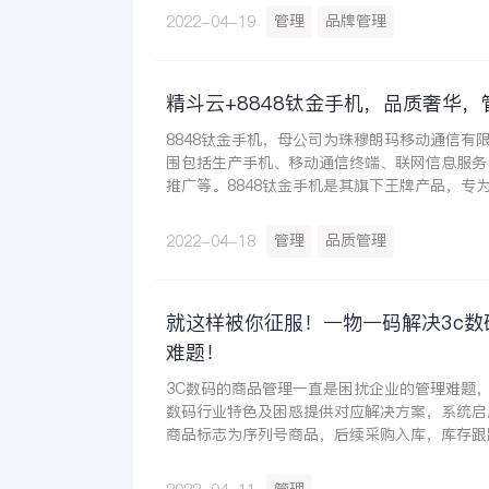
管理
品牌管理
2022-04-19
精斗云+8848钛金手机，品质奢华，
8848钛金手机，母公司为珠穆朗玛移动通信有
围包括生产手机、移动通信终端、联网信息服务
推广等。8848钛金手机是其旗下王牌产品，专
的用户打造，因将手机外在的奢华与内在的使用
关注。
管理
品质管理
2022-04-18
就这样被你征服！一物一码解决3c数
难题！
3C数码的商品管理一直是困扰企业的管理难题，
数码行业特色及困惑提供对应解决方案，系统启
商品标志为序列号商品，后续采购入库，库存跟
节均维护对应序列号，有效解决管理难题。并围
营销、财务等管理环节的一站式解决方案。