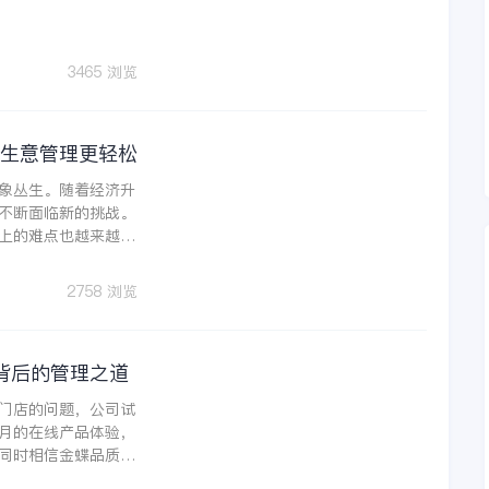
3465 浏览
业生意管理更轻松
象丛生。随着经济升
不断面临新的挑战。
上的难点也越来越突
2758 浏览
背后的管理之道
门店的问题，公司试
月的在线产品体验，
同时相信金蝶品质，
行管理。