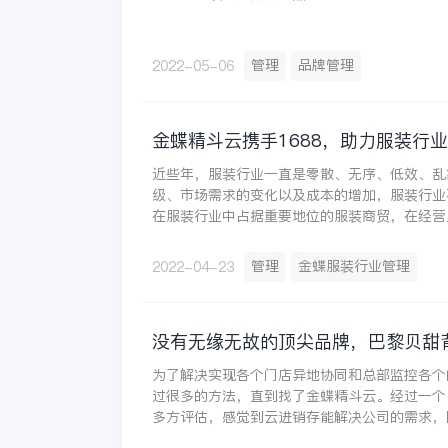
管理
品牌管理
2022-05-06
金蝶精斗云携手1688，助力服装行
近些年，服装行业一直是零散、无序、低效、乱
级、市场需求的变化以及成本的增加，服装行业
在服装行业中占据重要地位的服装商贸，在经营
出。
管理
金蝶服装行业管理
2022-04-23
没有无缘无故的顶尖品牌，巴黎贝甜
为了解决实现各个门店异地协同和总部监控各个
过很多的方法，直到找了金蝶精斗云。经过一个
多方评估，感觉到云进销存能解决公司的需求，
数据安全有保证，公司最终选择金蝶精斗云来进