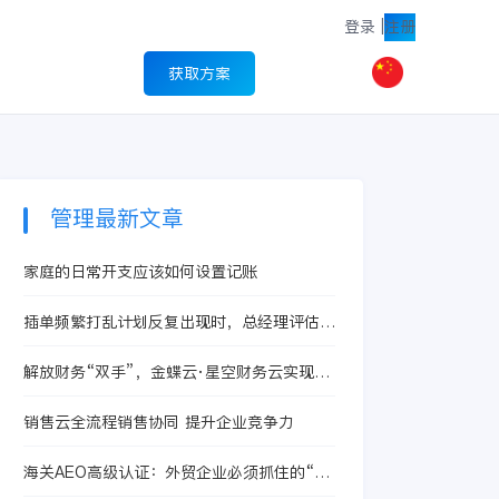
登录
|
注册
获取方案
管理最新文章
家庭的日常开支应该如何设置记账
插单频繁打乱计划反复出现时，总经理评估数
转服务商别急着签约，先看这三步
解放财务“双手”，金蝶云·星空财务云实现人
人财务
销售云全流程销售协同 提升企业竞争力
海关AEO高级认证：外贸企业必须抓住的“金
色通行证”