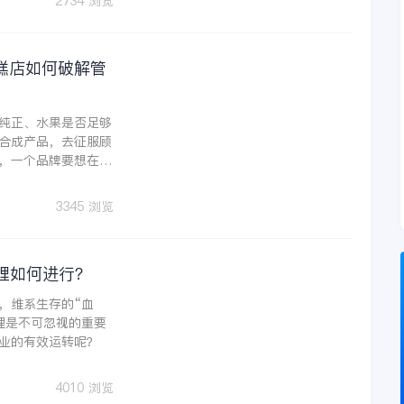
2734 浏览
糕店如何破解管
纯正、水果是否足够
合成产品，去征服顾
，一个品牌要想在红
管理都必须创新。
3345 浏览
理如何进行？
，维系生存的“血
理是不可忽视的重要
业的有效运转呢？
4010 浏览