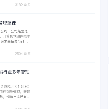
3182 浏览
管理至臻
限公司，公司经营范
、计算机软硬件技术
为追求高品位与品质
完美结合而引发广泛
2504 浏览
码行业多年管理
金蝶精斗云针对3C
用序列号管理，新建
踪，销售出库所有环
绕业务场景提供会员