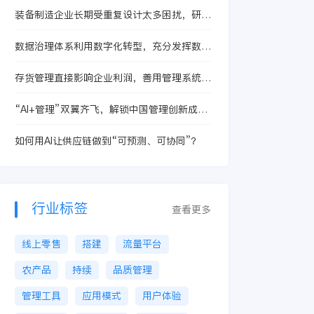
装备制造企业长期受重复设计太多困扰，研发
负责人选数转服务商别先看价格，先看这三个
断点
数据治理体系利用数字化转型，充分发挥数据
资产作用
存货管理直接影响企业利润，善用管理系统提
升存货运营效率
“AI+管理”双翼齐飞，解锁中国管理创新成功
之路!
如何用AI让供应链做到“可预测、可协同”？
行业标签
查看更多
线上零售
搭建
流量平台
农产品
持续
品质管理
管理工具
应用模式
用户体验