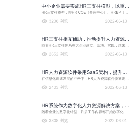
中小企业需要实施HR三支柱模型，以重新
HR三支柱模型，即HR COE（专家中心）、HRBP（人
定义人力资源部
力资源业务伙伴）和HR SSC（共享服务中心），它可以
3238 浏览
2022-06-13
有效的分工与协助，确保人力资源管理工作顺利开展。
也就是说，以HR三支柱为支撑的人力资源体系源于公司
战略，服务于公司业务，其核心理念是通过组织能力再
HR三支柱相互辅助，推动提升人力资源业
造，让HR更好地为组织创造价值。
随着HR三支柱体系在大企业建立、落地、实践，越来越
务管理绩效水平
多的企业管理者和HR开始关注到HR三支柱。然而对大
2652 浏览
2022-06-13
多数人来说，对HR三支柱的理解只停留在概念或者企业
HRBP分享的案例中。HR三支柱模型，也称HR三驾马
车，这个概念由戴维·尤里奇在上个世纪90年代末期提
HR人力资源软件采用SaaS架构，提升人
出。他整理出人力资源领域专家（HRCOE）、人力资源
业务合作伙伴（HRBP）以及人力资源共享服务中心
在信息化迅速发展的冲击下，HR人力资源软件快速走向
力资源管理效力
（HRSSC）三大HR支柱。
网络化、智能化和融合化方向，大大提升了企业管理效
2403 浏览
2022-06-13
能。从过往的历程来看，HR人力资源软件发展大致经历
了三个阶段的迭代，第一代软件以Client/Server（客户
机/服务器）架构为主，需要安装客户端才能进行管理操
HR系统作为数字化人力资源解决方案，帮
作，开发简便，操作也较为容易，但是时常需要升级应
用程序，程序维护较为困难。
随着企业的数字化转型，许多工作内容都开始数字化、
助企业解决大量管理问题
信息化。如今，还打造出了数字化人力资源解决方案
3308 浏览
2022-06-01
（简称HR系统）为企业赋能。