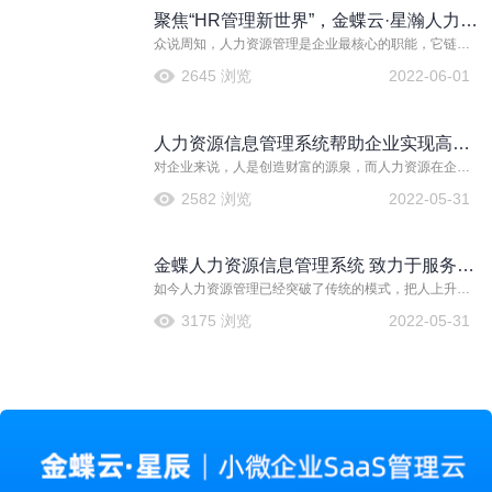
聚焦“HR管理新世界”，金蝶云·星瀚人力云
众说周知，人力资源管理是企业最核心的职能，它链接
带来八大创新
着管理团队和业务团队，可谓是影响企业组织韧性强弱
2645 浏览
2022-06-01
程度的关键因素之一。多年来，金蝶平台在人力资源上
一直不断探索，致力为用户带来更好的体验。
人力资源信息管理系统帮助企业实现高效
对企业来说，人是创造财富的源泉，而人力资源在企业
发展
的发展过程中，能够支配企业的资源，是与员工打交道
2582 浏览
2022-05-31
的岗位，也是连接企业与员工之间的桥梁。
金蝶人力资源信息管理系统 致力于服务企
如今人力资源管理已经突破了传统的模式，把人上升到
业级整体解决方案
资源的角度进行配置和管理，如何实现对人力资源的有
3175 浏览
2022-05-31
效管理和配置，构建一个有效的人力资源管理平台和体
系成为了企业HR工作的重点。