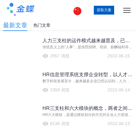
获取方案
最新文章
热门文章
人力三支柱的运作模式越来越普及，已成
传统意义上的“人事”，是按照招聘、培训、薪酬福利等职
为潮流
能来划分的。在这种模式下，人力资源从业者远离企业
2957 浏览
2022-06-15
业务，企业中层员工难以获得人力资源从业者的支持，
反而得到更多管控。这引起了很多的不满，致使人力资
源部门被认为是难以创造价值的部门，人力资源部门的
HR信息管理系统支撑企业转型，以人才治
转型与变革势在必行。于是，致力人力资源变革的戴夫·
尤里奇提出了人力资源部门变革的人力三支柱的概念。
数字科技发展至今，越来越多企业已经认识到，人力资
理迎接未来挑战
源作为企业获取核心竞争力的关键部门，在数字化转型
2359 浏览
2022-06-14
大潮中将是不可忽视的重要领域。人力资源数字化转
型，既是重点，也是难点，该如何有效推动人力资源迈
向数字化？HR信息管理系统等数字化工具有着不可小觑
HR三支柱和六大模块的概念，两者之间的
的作用。
HR六大模块，是通过模块划分的方式对企业人力资源管
关系？
理工作所涵盖的内容进行的一种总结。具体包含人力资
6138 浏览
2022-06-13
源规划、招聘与配置、培训与开发、绩效管理、薪酬福
利管理、劳动关系“六大模块”管理。